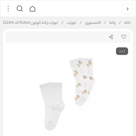
خانه
/
زنانه
/
اکسسوری
/
جوراب
/
جوراب زنانه کوتون Koton کد 5SAK80022AA
1
/
1