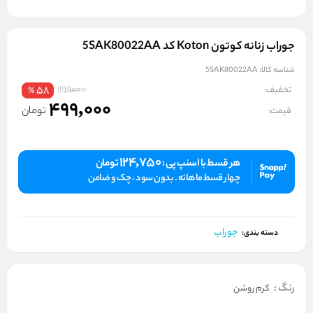
جوراب زنانه کوتون Koton کد 5SAK80022AA
شناسه کالا:
5SAK80022AA
1199000
تخفیف:
58
%
499,000
تومان
قیمت:
124,750
هر قسط با اسنپ پی :
تومان
چهار قسط ماهانه . بدون سود ، چک و ضامن
جوراب
دسته بندی:
رنگ
:
کرم روشن