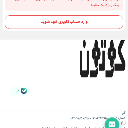
لینک زیر کلیک نمایید.
وارد حساب کاربری خود شوید
بله
شماره تماس :
021-22912615
-
09207570575