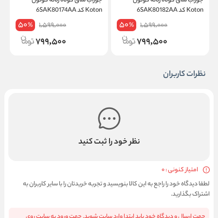
جوراب ساق کوتاه زنانه کوتون
جوراب ساق کوتاه زنانه کوتون
ج
Koton کد 6SAK80182AA
Koton کد 6SAK80174AA
on
50
50
1,599,000
1,599,000
%
%
799,500
799,500
نظرات کاربران
نظر خود را ثبت کنید
امتیاز کنونی : 0
لطفا دیدگاه خود را راجع به این کالا بنویسید و تجربه خریدتان را با سایر کاربران به
اشتراک بگذارید.
جهت ارسال و دیدگاه خود باید ابتدا وارد سایت شوید. جهت ورود به سایت روی