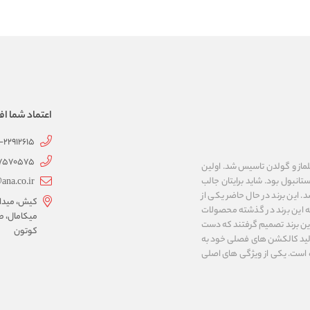
اعتماد شما اف
1-22912615
07570575
 به نام های ییلماز و گولدن تاسیس شد. اولین
انبول بود. شاید برایتان جالب
ana.co.ir
ربع مساحت داشت، شروع شد. این برند در حال حاضر یکی از
کیش، میدان 
ه این برند در گذشته محصولات
میکامال، ط
 این برند تصمیم گرفتند که دست
کوتون
ر تولید کالکشن های فصلی خود به
 به ایران و ۳۴ کشور دیگر تبدیل شده‌ است. یکی از ویژگی های اصلی