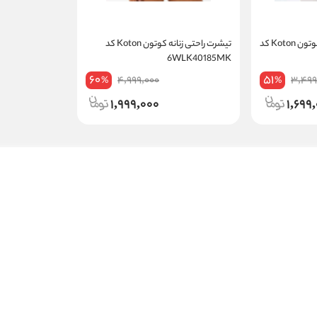
شلوارک نخی راحتی زنانه کوتون Koton کد
تیشرت راحتی زنانه کوتون Koton کد
6WLK40185MK
60
51
4,999,000
3,499
%
%
1,999,000
1,699