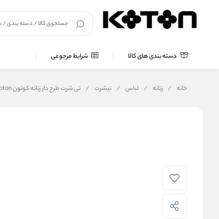
دسته بندی های کالا
شرایط مرجوعی
خانه
/
زنانه
/
لباس
/
تیشرت
/
تی شرت طرح دار زنانه کوتون Koton کد 5SAL10216IK