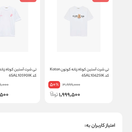
تی شرت آستین کوتاه زنانه کوتون Koton
کد 6SAL10625IK
کد 6SAL10590IK
50
9,000
3,999,000
%
,500
1,999,500
امتیاز کاربران به: