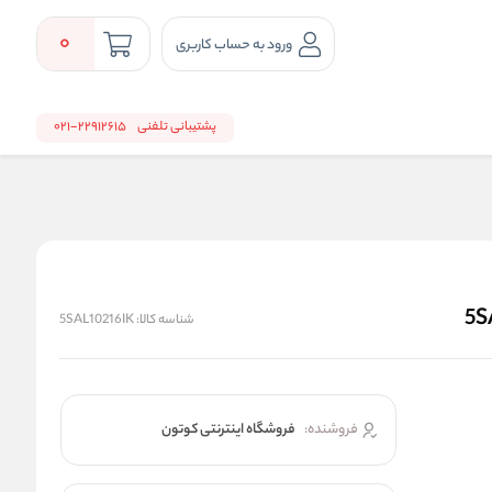
0
ورود به حساب کاربری
پشتیبانی تلفنی
22912615-021
شناسه کالا:
5SAL10216IK
فروشنده:
فروشگاه اینترنتی کوتون