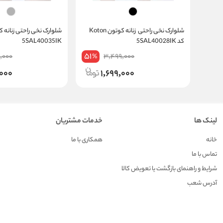
شلوارک نخی راحتی زنانه کوتون Koton
کد 5SAL40028IK
5SAL40035IK
51
,000
3,499,000
%
,000
1,699,000
لینک ها
خدمات مشتریان
خانه
همکاری با ما
تماس با ما
شرایط و راهنمای بازگشت یا تعویض کالا
آدرس شعب