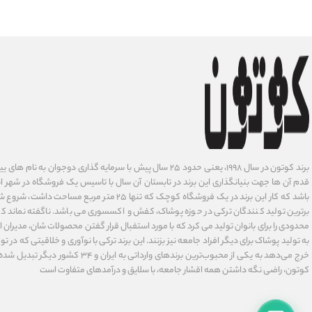
برند کوتون در سال ۱۹۹۸، یعنی حدود ۲۵ سال پیش با سرمایه گذاری دوجوان
قدم آن ها جهت بنیانگذاری این برند در تابستان آن سال با تاسیس یک فروشگاه در شهر است
باشد که کار این برند در یک فروشگاه کوچک که تنها ۲۵ متر م
برترین تولید کنندگان ترکی در حوزه پوشاک، کفش و اکسسوری می باشد. ناگفته نماند ک
محدودی را برای بانوان تولید می کرد که با مورد استفبال قرار گفتن محصولات شان، مدیران
به تولید پوشاک برای دیگر افراد جامعه نیز بزنند. این برند ترکی با نوآوری ‌و خلاقیتی که د
خرج می‌دهد به یکی از محبوب‌ترین برندهای وارداتی
کوتون، راضی نگه داشتن همه اقشار جامعه، با سلایق و درآمدهای متفاوت است