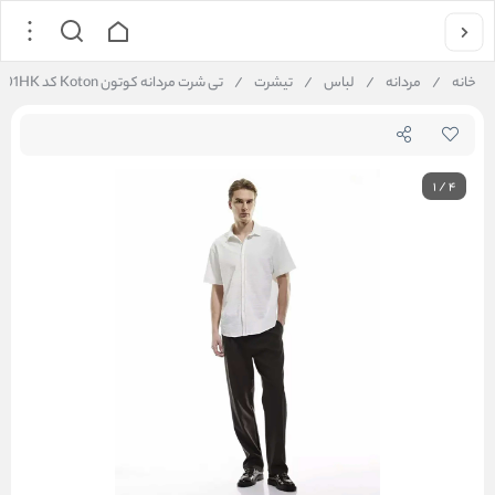
خانه
/
مردانه
/
لباس
/
تیشرت
/
تی شرت مردانه کوتون Koton کد 5SAM60001HK
1
/
4