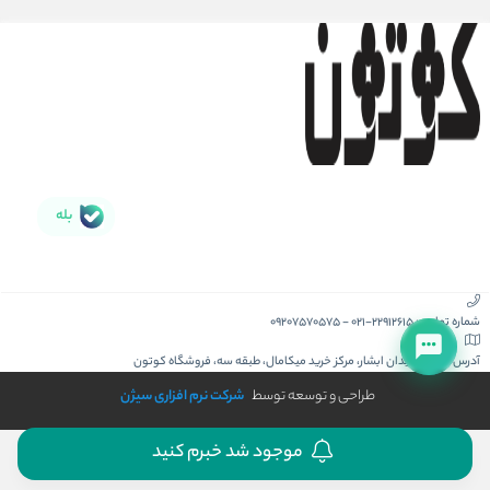
بله
شماره تماس :
021-22912615
-
09207570575
آدرس :
کیش، میدان ابشار، مرکز خرید میکامال، طبقه سه، فروشگاه کوتون
طراحی و توسعه توسط
شرکت نرم افزاری سیژن
موجود شد خبرم کنید