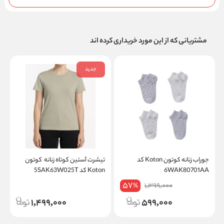
مشتریانی که از این مورد خریداری کرده اند
جدید
جوراب زنانه کوتون Koton کد
تیشرت آستین کوتاه زنانه کوتون
6WAK80701AA
Koton کد 5SAK63W025T
57
1,399,000
%
1,499,000
599,000