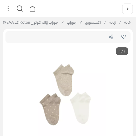
خانه
/
زنانه
/
اکسسوری
/
جوراب
/
جوراب زنانه کوتون Koton کد 5SAK80198AA
1
/
1