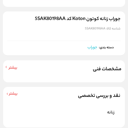
جوراب زنانه کوتون Koton کد 5SAK80198AA
شناسه کالا:
5SAK80198AA
جوراب
دسته بندی:
بیشتر
مشخصات فنی
بیشتر
نقد و بررسی تخصصی
زنانه