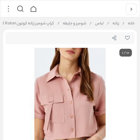
خانه
/
زنانه
/
لباس
/
شومیز و جلیقه
/
کراپ شومیز زنانه کوتون Koton کد 5SAK60261PW
1
/
10