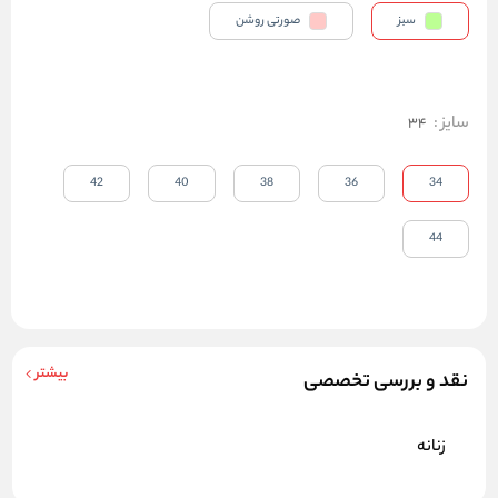
سبز
صورتی روشن
سایز
:
34
42
40
38
36
34
44
بیشتر
نقد و بررسی تخصصی
زنانه