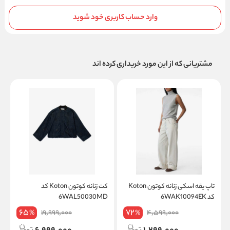
وارد حساب کاربری خود شوید
مشتریانی که از این مورد خریداری کرده اند
تاپ یقه اسکی زنانه کوتون Koton
کت زنانه کوتون Koton کد
ک
کد 6WAK10094EK
6WAL50030MD
on
65
72
19,999,000
4,599,000
%
%