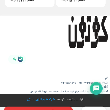
6,999,000
1,299,000
بله
شماره تماس :
021-22912615
-
09207570575
آدرس :
کیش، میدان ابشار، مرکز خرید میکامال، طبقه سه، فروشگاه کوتون
طراحی و توسعه توسط
شرکت نرم افزاری سیژن