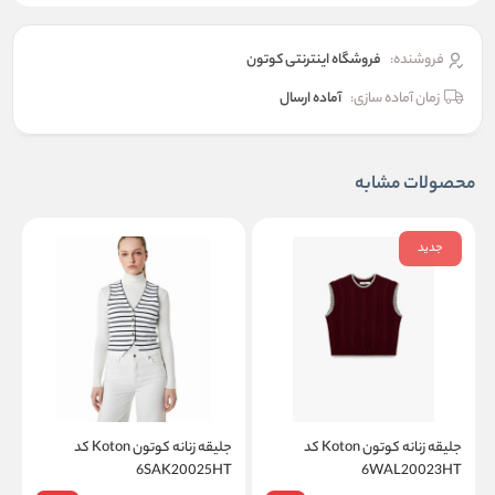
فروشنده:
فروشگاه اینترنتی کوتون
زمان آماده سازی:
آماده ارسال
محصولات مشابه
جدید
جلیقه زنانه کوتون Koton کد
جلیقه زنانه کوتون Koton کد
K
6SAK20025HT
6WAL20023HT