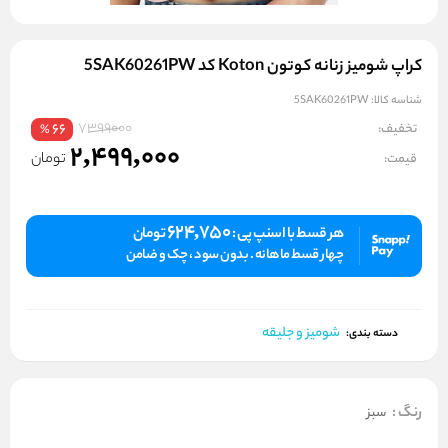
کراپ شومیز زنانه کوتون Koton کد 5SAK60261PW
شناسه کالا:
5SAK60261PW
7399000
تخفیف:
66
%
2,499,000
تومان
قیمت:
624,750
هر قسط با اسنپ پی :
تومان
چهار قسط ماهانه . بدون سود ، چک و ضامن
شومیز و جلیقه
دسته بندی:
رنگ
:
سبز