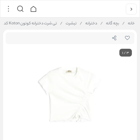
خانه
/
بچه گانه
/
دخترانه
/
تیشرت
/
تی شرت دخترانه کوتون Koton کد 5SKG10164AK
1
/
3