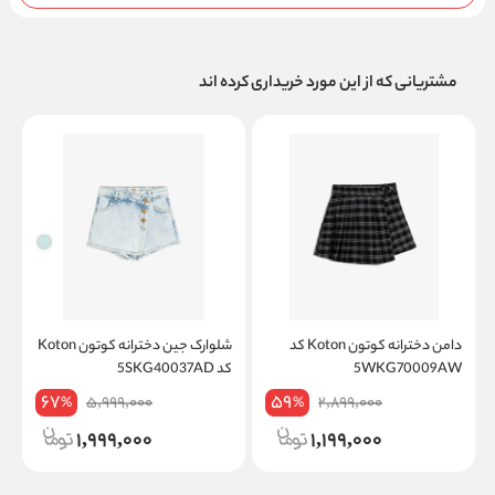
مشتریانی که از این مورد خریداری کرده اند
دامن دخترانه کوتون Koton کد
شلوارک جین دخترانه کوتون Koton
ش
5WKG70009AW
کد 5SKG40037AD
on
67
59
5,999,000
2,899,000
%
%
1,999,000
1,199,000