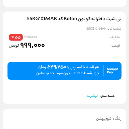
تی شرت دخترانه کوتون Koton کد 5SKG10164AK
شناسه کالا:
5SKG10164AK
2199000
تخفیف:
55
%
999,000
تومان
قیمت:
249,750
هر قسط با اسنپ پی :
تومان
چهار قسط ماهانه . بدون سود ، چک و ضامن
تیشرت
دسته بندی:
رنگ
:
کرم روشن