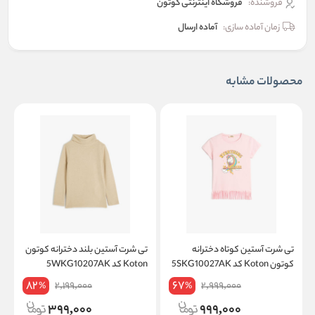
فروشنده:
فروشگاه اینترنتی کوتون
زمان آماده سازی:
آماده ارسال
محصولات مشابه
تی شرت آستین کوتاه دخترانه
تی شرت آستین بلند دخترانه کوتون
ت
کوتون Koton کد 5SKG10027AK
Koton کد 5WKG10207AK
on
82
67
2,199,000
2,999,000
%
%
399,000
999,000