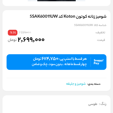
شومیز زنانه کوتون Koton کد 5SAK60011UW
شناسه کالا:
5SAK60011UW
6999000
تخفیف:
61
%
2,699,000
تومان
قیمت:
674,750
هر قسط با اسنپ پی :
تومان
چهار قسط ماهانه . بدون سود ، چک و ضامن
شومیز و جلیقه
دسته بندی:
رنگ
:
طوسی