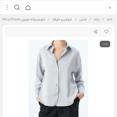
خانه
/
زنانه
/
لباس
/
شومیز و جلیقه
/
شومیز زنانه کوتون Koton کد 5SAK60011UW
1
/
6