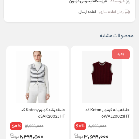
فروشنده:
فروشگاه اینترنتی کوتون
زمان آماده سازی:
آماده ارسال
محصولات مشابه
جدید
جلیقه زنانه کوتون Koton کد
جلیقه زنانه کوتون Koton کد
K
6SAK20025HT
6WAL20023HT
50
60
12,999,000
8,999,000
%
%
6,499,500
3,599,000