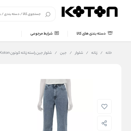
دسته بندی های کالا
شرایط مرجوعی
خانه
/
زنانه
/
شلوار
/
جین
/
شلوار جین راسته زنانه کوتون Koton کد 5SAK62W104W