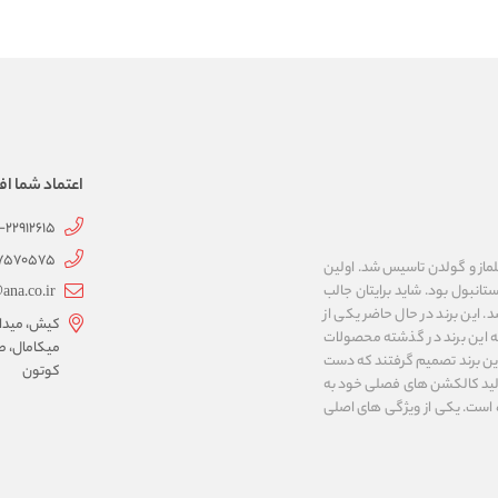
اعتماد شما اف
1-22912615
07570575
 به نام های ییلماز و گولدن تاسیس شد. اولین
انبول بود. شاید برایتان جالب
ana.co.ir
ربع مساحت داشت، شروع شد. این برند در حال حاضر یکی از
کیش، میدان 
ه این برند در گذشته محصولات
میکامال، ط
 این برند تصمیم گرفتند که دست
کوتون
ر تولید کالکشن های فصلی خود به
 به ایران و ۳۴ کشور دیگر تبدیل شده‌ است. یکی از ویژگی های اصلی