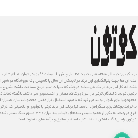
برند کوتون در سال ۱۹۹۸، یعنی حدود ۲۵ سال پیش با سرمایه گذاری دوجوان
قدم آن ها جهت بنیانگذاری این برند در تابستان آن سال با تاسیس یک فروشگاه در شهر است
باشد که کار این برند در یک فروشگاه کوچک که تنها ۲۵ متر م
برترین تولید کنندگان ترکی در حوزه پوشاک، کفش و اکسسوری می باشد. ناگفته نماند ک
محدودی را برای بانوان تولید می کرد که با مورد استفبال قرار گفتن محصولات شان، مدیران
به تولید پوشاک برای دیگر افراد جامعه نیز بزنند. این برند ترکی با نوآوری ‌و خلاقیتی که د
خرج می‌دهد به یکی از محبوب‌ترین برندهای وارداتی
کوتون، راضی نگه داشتن همه اقشار جامعه، با سلایق و درآمدهای متفاوت است