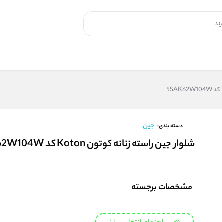
جین
دسته بندی:
شلوار جین راسته زنانه کوتون Koton کد 5SAK62W104W
مشخصات برجسته