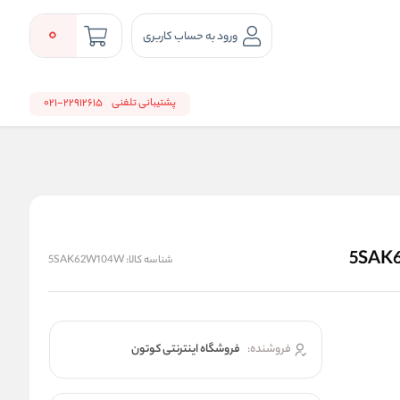
0
ورود به حساب کاربری
پشتیبانی تلفنی
22912615-021
شناسه کالا:
5SAK62W104W
فروشنده:
فروشگاه اینترنتی کوتون