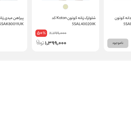
دانه کوتون
شلوارک زنانه کوتون Koton کد
5SAK80011UK
5SAL40020IK
50
2,799,000
%
1,399,000
ناموجود