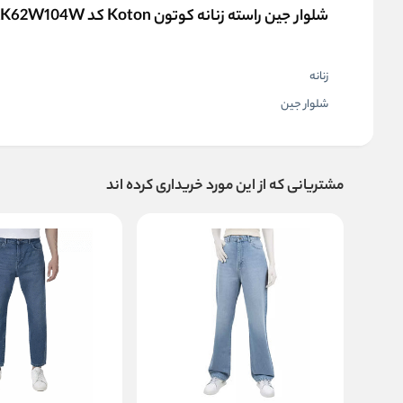
شلوار جین راسته زنانه کوتون Koton کد 5SAK62W104W
زنانه
شلوار جین
مشتریانی که از این مورد خریداری کرده اند