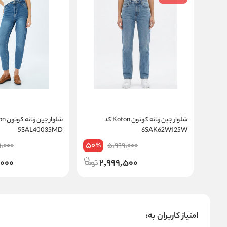
شلوار جین زنانه کوتون Koton کد
5SAL40035MD
6SAK62W125W
50
9,000
5,999,000
%
,000
2,999,500
امتیاز کاربران به: