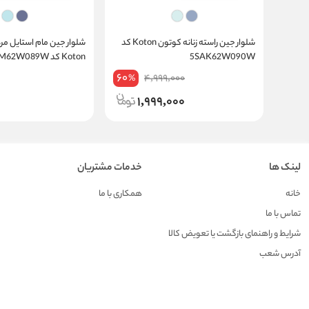
شلوار جین راسته زنانه کوتون Koton کد
شلوار جین مام استایل مر
5SAK62W090W
Koton کد 5SAM62W089W
60
4,999,000
%
1,999,000
لینک ها
خدمات مشتریان
خانه
همکاری با ما
تماس با ما
شرایط و راهنمای بازگشت یا تعویض کالا
آدرس شعب