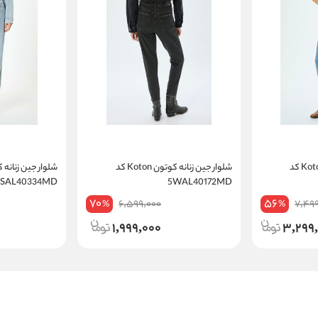
شلوار جین زنانه کوتون Koton کد
شلوار جین زنانه کوتون Koton کد
4SAL40334MD
5WAL40172MD
70
56
6,599,000
7,49
%
%
1,999,000
3,299