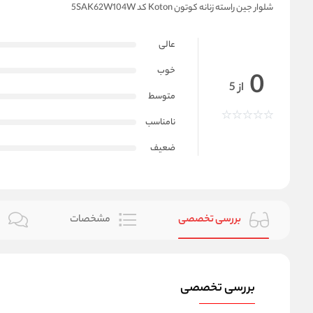
شلوار جین راسته زنانه کوتون Koton کد 5SAK62W104W
عالی
خوب
0
از 5
متوسط
نامناسب
ضعیف
بررسی تخصصی
مشخصات
ن
بررسی تخصصی