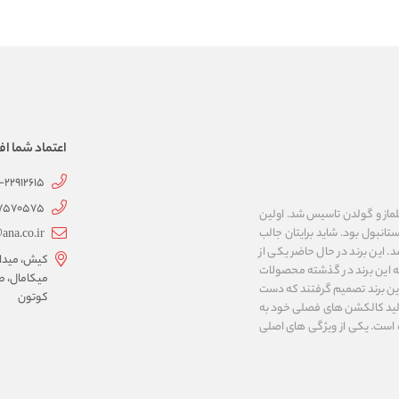
اعتماد شما اف
1-22912615
07570575
 به نام های ییلماز و گولدن تاسیس شد. اولین
انبول بود. شاید برایتان جالب
ana.co.ir
ربع مساحت داشت، شروع شد. این برند در حال حاضر یکی از
کیش، میدان 
ه این برند در گذشته محصولات
میکامال، ط
 این برند تصمیم گرفتند که دست
کوتون
ر تولید کالکشن های فصلی خود به
 به ایران و ۳۴ کشور دیگر تبدیل شده‌ است. یکی از ویژگی های اصلی