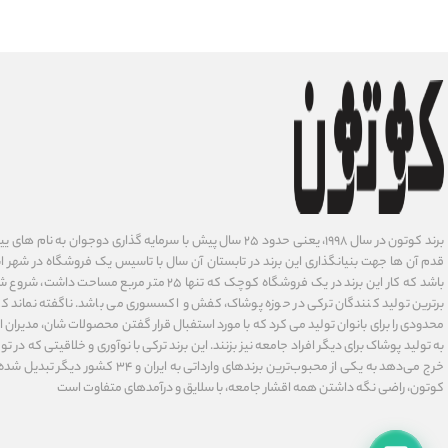
برند کوتون در سال ۱۹۹۸، یعنی حدود ۲۵ سال پیش با سرمایه گذاری دوجوان
قدم آن ها جهت بنیانگذاری این برند در تابستان آن سال با تاسیس یک فروشگاه در شهر است
باشد که کار این برند در یک فروشگاه کوچک که تنها ۲۵ متر م
برترین تولید کنندگان ترکی در حوزه پوشاک، کفش و اکسسوری می باشد. ناگفته نماند ک
محدودی را برای بانوان تولید می کرد که با مورد استفبال قرار گفتن محصولات شان، مدیران
به تولید پوشاک برای دیگر افراد جامعه نیز بزنند. این برند ترکی با نوآوری ‌و خلاقیتی که د
خرج می‌دهد به یکی از محبوب‌ترین برندهای وارداتی
کوتون، راضی نگه داشتن همه اقشار جامعه، با سلایق و درآمدهای متفاوت است