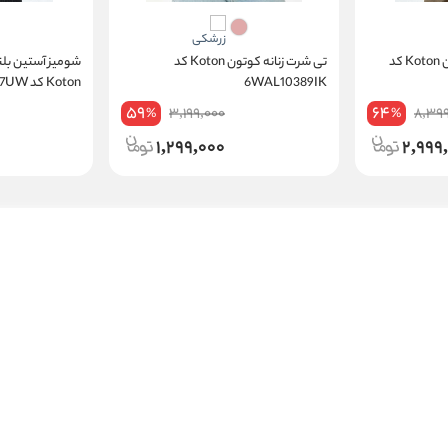
شومیز طرح دار زنانه کوتون Koton کد
تی شرت زنانه کوتون Koton کد
شومیز آستین بلند
6WAL10389IK
Koton کد 5WAK60027UW
59
64
3,199,000
8,399
%
%
1,299,000
2,999