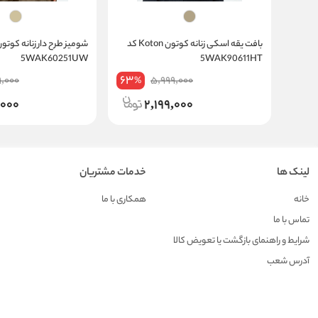
بافت یقه اسکی زنانه کوتون Koton کد
5WAK60251UW
5WAK90611HT
63
,000
5,999,000
%
,000
2,199,000
لینک ها
خدمات مشتریان
خانه
همکاری با ما
تماس با ما
شرایط و راهنمای بازگشت یا تعویض کالا
آدرس شعب