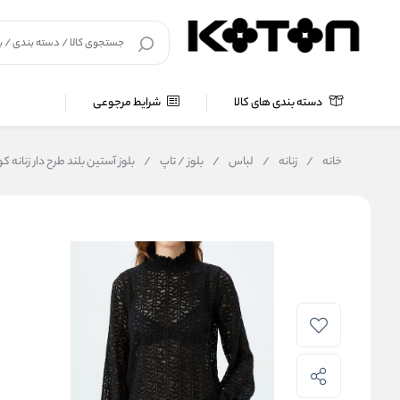
دسته بندی های کالا
شرایط مرجوعی
خانه
/
زنانه
/
لباس
/
بلوز / تاپ
/
بلوز آستین بلند طرح دار زنانه کوتون Koton کد 9EK