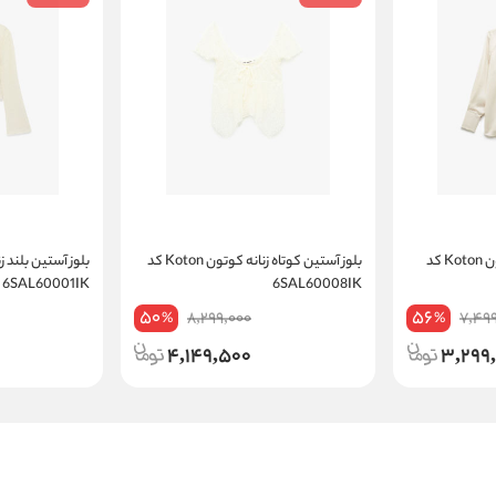
بلوز آستین بلند زنانه کوتون Koton کد
بلوز آستین کوتاه زنانه کوتون Koton کد
6SAL60001IK
6SAL60008IK
50
56
8,299,000
7,49
%
%
4,149,500
3,299