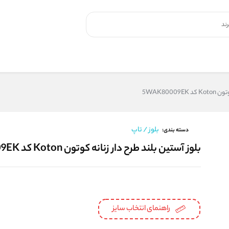
5WAK8000
بلوز / تاپ
دسته بندی:
بلوز آستین بلند طرح دار زنانه کوتون Koton کد 5WAK80009EK
راهنمای انتخاب سایز