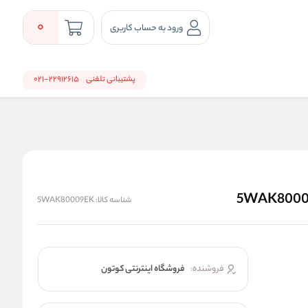
0
ورود به حساب کاربری
پشتیبانی تلفنی
22912615-021
شناسه کالا:
5WAK80009EK
فروشنده:
فروشگاه اینترنتی کوتون