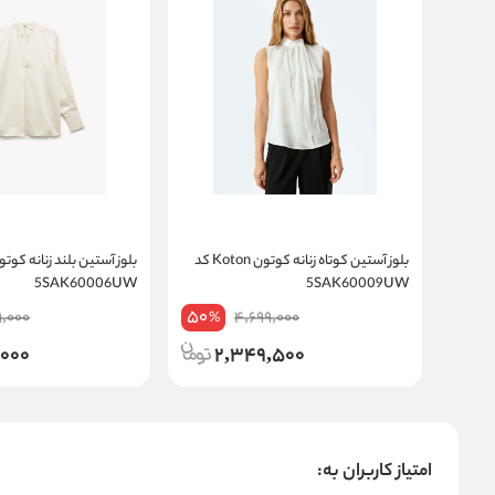
بلوز آستین کوتاه زنانه کوتون Koton کد
5SAK60006UW
5SAK60009UW
50
9,000
4,699,000
%
,000
2,349,500
امتیاز کاربران به: