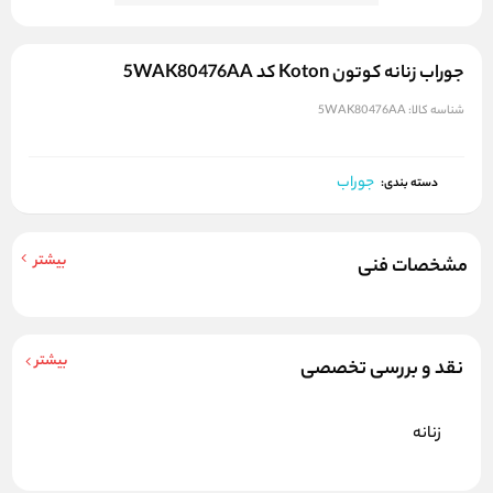
جوراب زنانه کوتون Koton کد 5WAK80476AA
شناسه کالا:
5WAK80476AA
جوراب
دسته بندی:
بیشتر
مشخصات فنی
بیشتر
نقد و بررسی تخصصی
زنانه