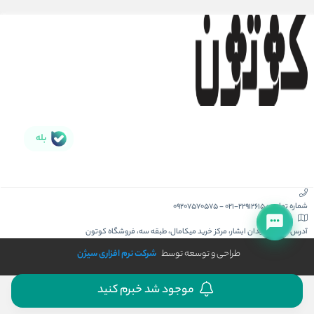
بله
شماره تماس :
021-22912615
-
09207570575
آدرس :
کیش، میدان ابشار، مرکز خرید میکامال، طبقه سه، فروشگاه کوتون
طراحی و توسعه توسط
شرکت نرم افزاری سیژن
موجود شد خبرم کنید