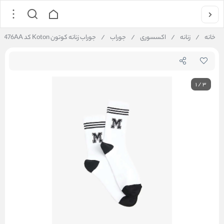
خانه
/
زنانه
/
اکسسوری
/
جوراب
/
جوراب زنانه کوتون Koton کد 5WAK80476AA
1
/
3