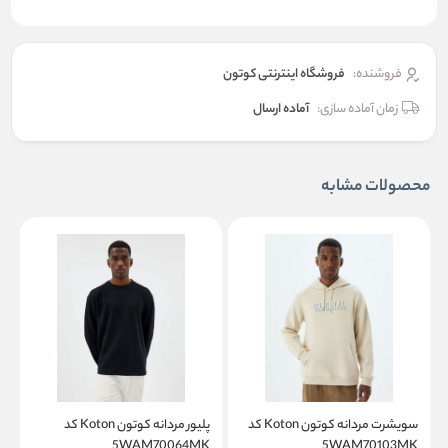
فروشنده:
فروشگاه اینترنتی کوتون
زمان آماده سازی:
آماده ارسال
محصولات مشابه
سویشرت مردانه کوتون Koton کد
پلیور مردانه کوتون Koton کد
K
5WAM70064MK
5WAM70103MK