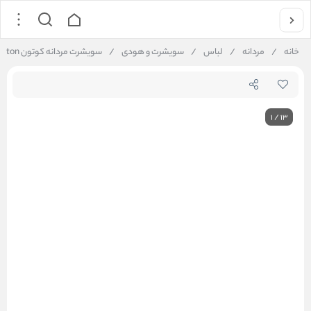
خانه
/
مردانه
/
لباس
/
سویشرت و هودی
/
سویشرت مردانه کوتون Koton کد 5WAM70106MK
1
/
13