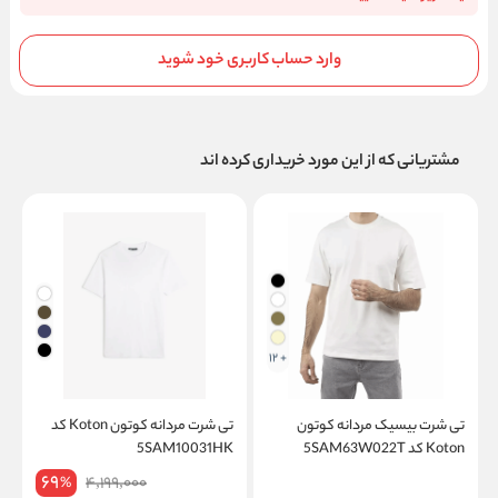
وارد حساب کاربری خود شوید
مشتریانی که از این مورد خریداری کرده اند
+ 12
تی شرت بیسیک مردانه کوتون
تی شرت مردانه کوتون Koton کد
ش
Koton کد 5SAM63W022T
5SAM10031HK
on
69
4,199,000
%