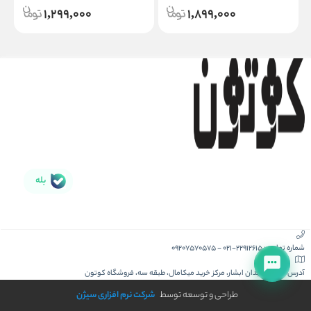
1,299,000
1,899,000
بله
شماره تماس :
021-22912615
-
09207570575
آدرس :
کیش، میدان ابشار، مرکز خرید میکامال، طبقه سه، فروشگاه کوتون
طراحی و توسعه توسط
شرکت نرم افزاری سیژن