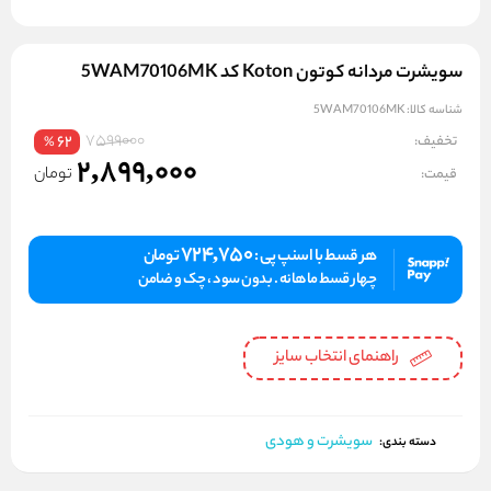
سویشرت مردانه کوتون Koton کد 5WAM70106MK
شناسه کالا:
5WAM70106MK
7599000
تخفیف:
62
%
2,899,000
تومان
قیمت:
724,750
هر قسط با اسنپ پی :
تومان
چهار قسط ماهانه . بدون سود ، چک و ضامن
راهنمای انتخاب سایز
سویشرت و هودی
دسته بندی: