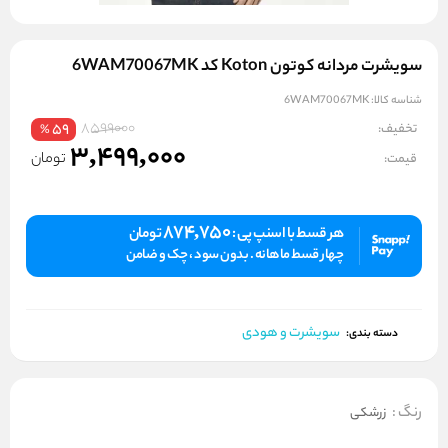
سویشرت مردانه کوتون Koton کد 6WAM70067MK
شناسه کالا:
6WAM70067MK
8599000
تخفیف:
59
%
3,499,000
تومان
قیمت:
874,750
هر قسط با اسنپ پی :
تومان
چهار قسط ماهانه . بدون سود ، چک و ضامن
سویشرت و هودی
دسته بندی:
رنگ
:
زرشکی