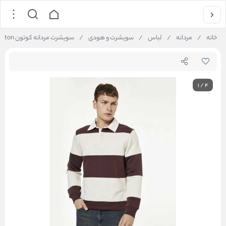
خانه
/
مردانه
/
لباس
/
سویشرت و هودی
/
سویشرت مردانه کوتون Koton کد 6WAM70067MK
1
/
4