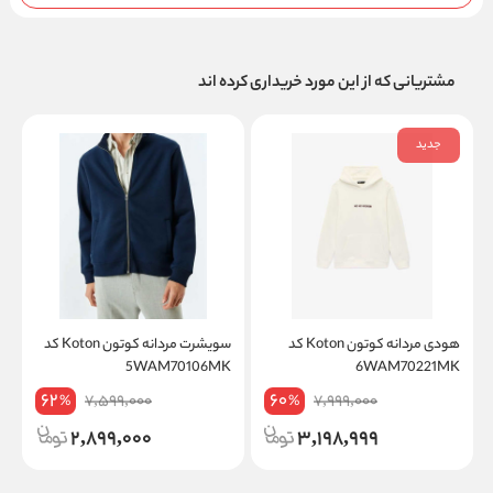
مشتریانی که از این مورد خریداری کرده اند
جدید
هودی مردانه کوتون Koton کد
سویشرت مردانه کوتون Koton کد
K
5WAM70106MK
6WAM70221MK
62
60
7,599,000
7,999,000
%
%
2,899,000
3,198,999