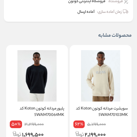
فروشنده:
فروشگاه اینترنتی کوتون
زمان آماده سازی:
آماده ارسال
محصولات مشابه
سویشرت مردانه کوتون Koton کد
پلیور مردانه کوتون Koton کد
K
5WAM70064MK
5WAM70103MK
50
62
3,399,000
5,799,000
%
%
1,699,500
2,199,000