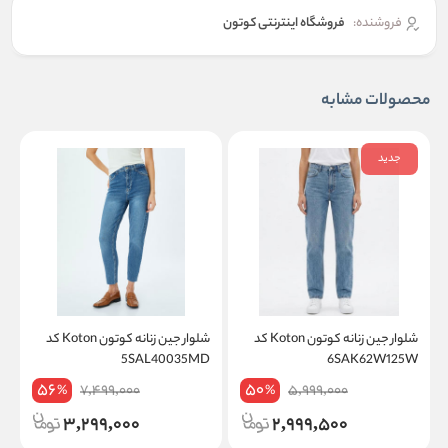
فروشنده:
فروشگاه اینترنتی کوتون
محصولات مشابه
جدید
شلوار جین زنانه کوتون Koton کد
شلوار جین زنانه کوتون Koton کد
D
5SAL40035MD
6SAK62W125W
56
50
7,499,000
5,999,000
%
%
3,299,000
2,999,500