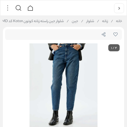
خانه
/
زنانه
/
شلوار
/
جین
/
شلوار جین راسته زنانه کوتون Koton کد 5WAL40050MD
1
/
4