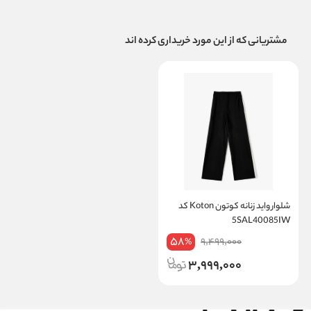
مشتریانی که از این مورد خریداری کرده اند
شلوار واید زنانه کوتون Koton کد
5SAL40085IW
58
9,499,000
%
3,999,000