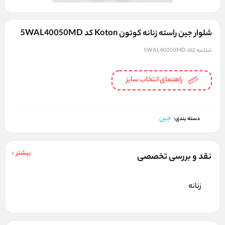
شلوار جین راسته زنانه کوتون Koton کد 5WAL40050MD
شناسه کالا:
5WAL40050MD
راهنمای انتخاب سایز
جین
دسته بندی:
بیشتر
نقد و بررسی تخصصی
زنانه