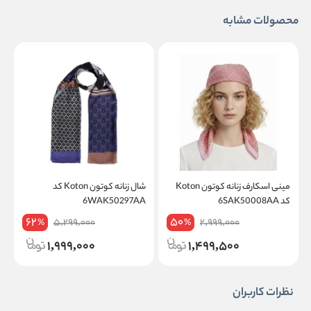
محصولات مشابه
مینی اسکارف زنانه کوتون Koton
شال زنانه کوتون Koton کد
کد 6SAK50008AA
6WAK50297AA
A
62
50
5,299,000
2,999,000
%
%
1,999,000
1,499,500
نظرات کاربران