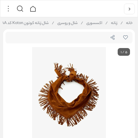
خانه
/
زنانه
/
اکسسوری
/
شال و روسری
/
شال زنانه کوتون Koton کد 5WAK50226AA
1
/
5