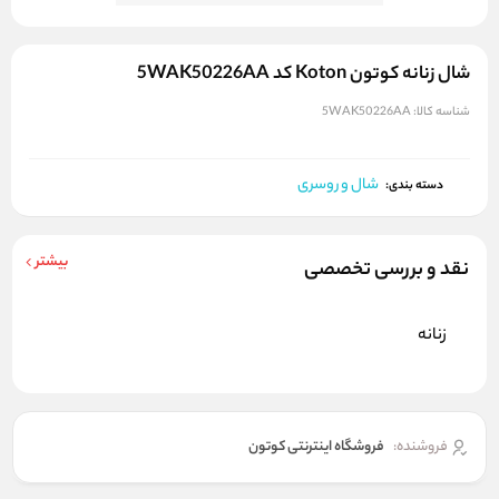
شال زنانه کوتون Koton کد 5WAK50226AA
شناسه کالا:
5WAK50226AA
شال و روسری
دسته بندی:
بیشتر
نقد و بررسی تخصصی
زنانه
فروشنده:
فروشگاه اینترنتی کوتون