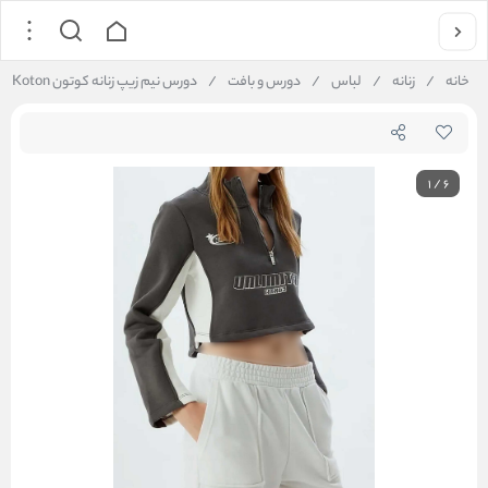
خانه
/
زنانه
/
لباس
/
دورس و بافت
/
دورس نیم زیپ زنانه کوتون Koton کد 5WAL10173IK
1
/
6