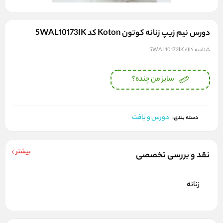
دورس نیم زیپ زنانه کوتون Koton کد 5WAL10173IK
شناسه کالا:
5WAL10173IK
سایز من چنده؟
دورس و بافت
دسته بندی:
بیشتر
نقد و بررسی تخصصی
زنانه