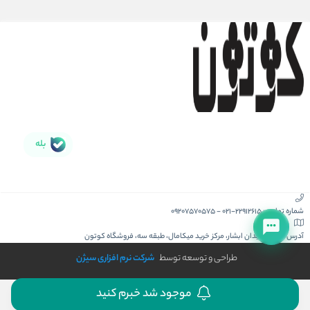
بله
شماره تماس :
021-22912615
-
09207570575
آدرس :
کیش، میدان ابشار، مرکز خرید میکامال، طبقه سه، فروشگاه کوتون
طراحی و توسعه توسط
شرکت نرم افزاری سیژن
موجود شد خبرم کنید