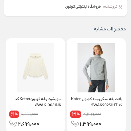
فروشنده:
فروشگاه اینترنتی کوتون
محصولات مشابه
بافت یقه اسکی زنانه کوتون Koton
سویشرت زنانه کوتون Koton کد
کد 5WAK90251HT
6WAK10031NK
T
61
69
6,999,000
4,499,000
%
%
2,699,000
1,399,000