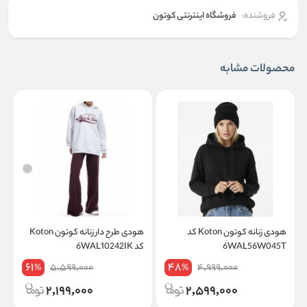
فروشنده:
فروشگاه اینترنتی کوتون
محصولات مشابه
هودی زنانه کوتون Koton کد
هودی طرح دار زنانه کوتون Koton
6WAL56W045T
کد 6WAL10242IK
کد
61
48
5,599,000
4,999,000
%
%
2,199,000
2,599,000