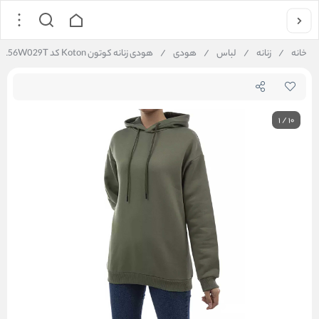
خانه
/
زنانه
/
لباس
/
هودی
/
هودی زنانه کوتون Koton کد 5WAL56W029T
1
/
10