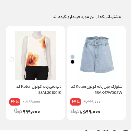
مشتریانی که از این مورد خریداری کرده اند
شلوارک جین زنانه کوتون Koton کد
تاپ نخی زنانه کوتون Koton کد
د
5SAK47W005W
5SAL30100IK
on
62
66
2,599,000
4,699,000
%
%
999,000
1,599,000