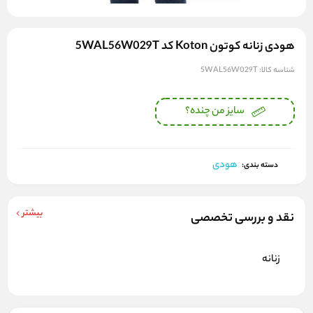
هودی زنانه کوتون Koton کد 5WAL56W029T
شناسه کالا:
5WAL56W029T
سایز من چنده؟
هودی
دسته بندی:
بیشتر
نقد و بررسی تخصصی
زنانه