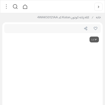
خانه
/
کلاه زنانه کوتون Koton کد 4WAK50121AA
1
/
3