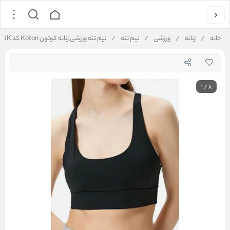
خانه
/
زنانه
/
ورزشی
/
نیم تنه
/
نیم تنه ورزشی زنانه کوتون Koton کد 4WAK30186NK
1
/
8