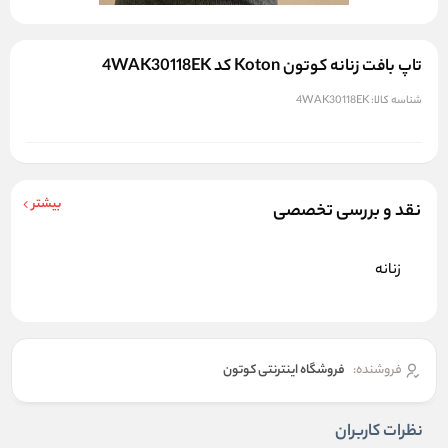
تاپ بافت زنانه کوتون Koton کد 4WAK30118EK
شناسه کالا:
4WAK30118EK
بیشتر
نقد و بررسی تخصصی
زنانه
فروشنده:
فروشگاه اینترنتی کوتون
نظرات کاربران