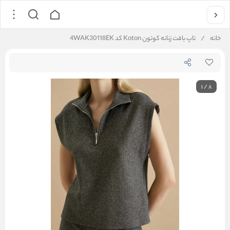
خانه
/
تاپ بافت زنانه کوتون Koton کد 4WAK30118EK
1
/
8