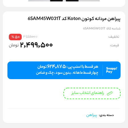
پیراهن مردانه کوتون Koton کد 6SAM45W031T
شناسه کالا:
6SAM45W031T
4999000
تخفیف:
50
%
2,499,500
تومان
قیمت:
624,875
هر قسط با اسنپ پی :
تومان
چهار قسط ماهانه . بدون سود ، چک و ضامن
راهنمای انتخاب سایز
پیراهن
دسته بندی: