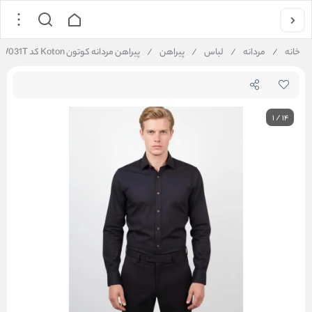
خانه
/
مردانه
/
لباس
/
پیراهن
/
پیراهن مردانه کوتون Koton کد 6SAM45W031T
1
/
14