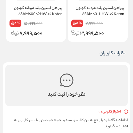
پیراهن آستین بلند مردانه کوتون
پیراهن آستین بلند مردانه کوتون
پ
Koton کد 6SAM60111HW
Koton کد 6SAM60069HW
on
50
50
15,999,000
7,999,000
%
%
7,999,500
3,999,500
نظرات کاربران
نظر خود را ثبت کنید
امتیاز کنونی : 0
لطفا دیدگاه خود را راجع به این کالا بنویسید و تجربه خریدتان را با سایر کاربران به
اشتراک بگذارید.