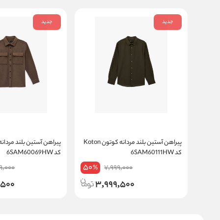
جدید
جدید
پیراهن آستین بلند مردانه کوتون Koton
کد 6SAM60111HW
کد 6SAM60069HW
50
9,000
7,999,000
%
,500
3,999,500