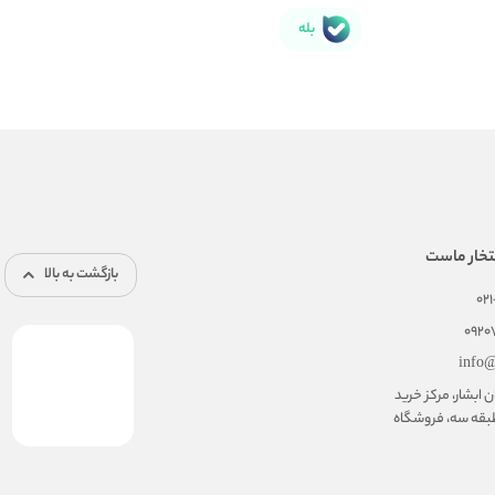
بله
تخار ماست
بازگشت به بالا
02
092
info@
ابشار، مرکز خرید
بقه سه، فروشگاه