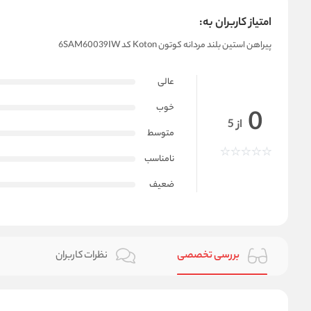
امتیاز کاربران به:
پیراهن استین بلند مردانه کوتون Koton کد 6SAM60039IW
عالی
خوب
0
از 5
متوسط
نامناسب
ضعیف
بررسی تخصصی
نظرات کاربران