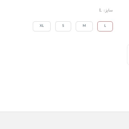
سایز
:
L
XL
S
M
L