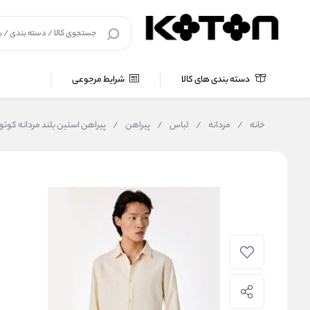
دسته بندی های کالا
شرایط مرجوعی
خانه
/
مردانه
/
لباس
/
پیراهن
/
پیراهن استین بلند مردانه کوتون Koton کد M60039IW