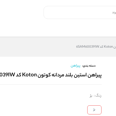
6SA
پیراهن
دسته بندی:
پیراهن استین بلند مردانه کوتون Koton کد 6SAM60039IW
رنگ
:
بژ
بژ