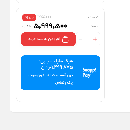
11999000
تخفیف:
50
%
5,999,500
تومان
قیمت:
افزودن به سبد خرید
هر قسط با اسنپ پی :
1,499,875
تومان
چهار قسط ماهانه . بدون سود ،
چک و ضامن