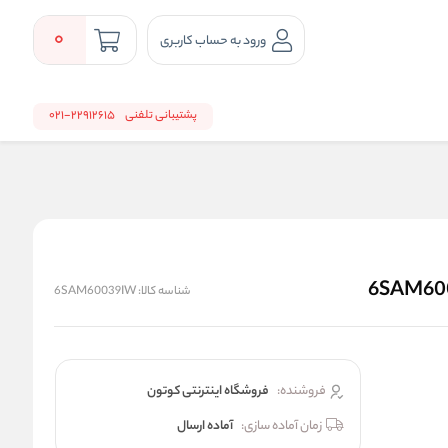
0
ورود به حساب کاربری
پشتیبانی تلفنی
22912615-021
شناسه کالا:
6SAM60039IW
فروشنده:
فروشگاه اینترنتی کوتون
زمان آماده سازی:
آماده ارسال