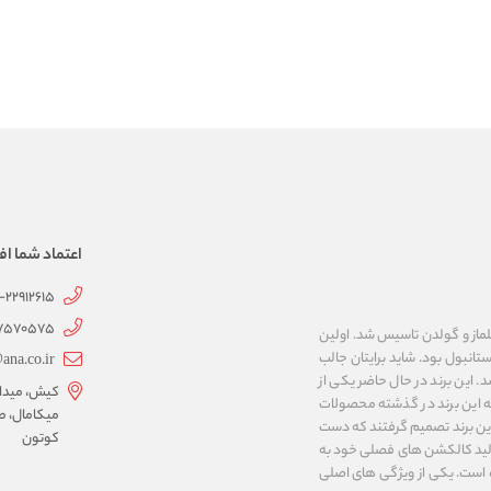
اعتماد شما اف
1-22912615
07570575
 به نام های ییلماز و گولدن تاسیس شد. اولین
انبول بود. شاید برایتان جالب
ana.co.ir
ربع مساحت داشت، شروع شد. این برند در حال حاضر یکی از
کیش، میدان 
ه این برند در گذشته محصولات
میکامال، ط
 این برند تصمیم گرفتند که دست
کوتون
ر تولید کالکشن های فصلی خود به
 به ایران و ۳۴ کشور دیگر تبدیل شده‌ است. یکی از ویژگی های اصلی