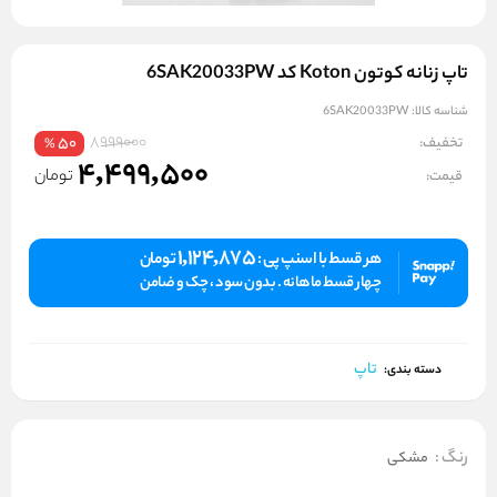
تاپ زنانه کوتون Koton کد 6SAK20033PW
شناسه کالا:
6SAK20033PW
8999000
تخفیف:
50
%
4,499,500
تومان
قیمت:
1,124,875
هر قسط با اسنپ پی :
تومان
چهار قسط ماهانه . بدون سود ، چک و ضامن
تاپ
دسته بندی:
رنگ
:
مشکی