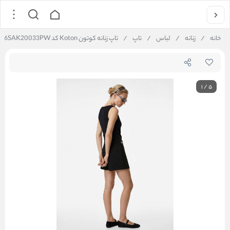
خانه
/
زنانه
/
لباس
/
تاپ
/
تاپ زنانه کوتون Koton کد 6SAK20033PW
1
/
5