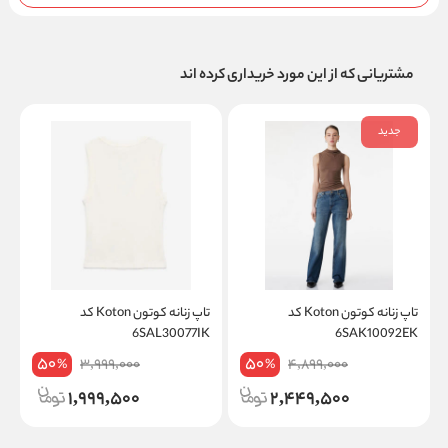
مشتریانی که از این مورد خریداری کرده اند
جدید
تاپ زنانه کوتون Koton کد
تاپ زنانه کوتون Koton کد
K
6SAL30077IK
6SAK10092EK
50
50
3,999,000
4,899,000
%
%
1,999,500
2,449,500