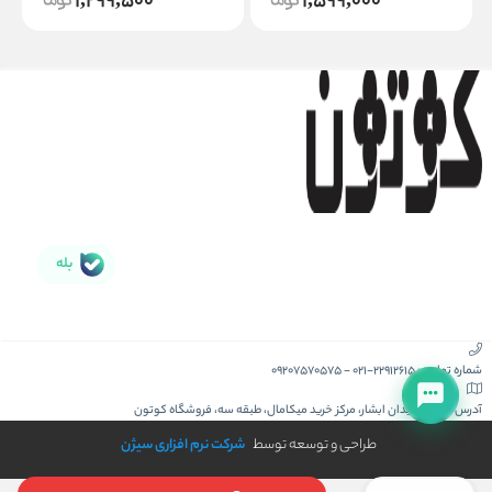
1,299,500
1,599,000
بله
شماره تماس :
021-22912615
-
09207570575
آدرس :
کیش، میدان ابشار، مرکز خرید میکامال، طبقه سه، فروشگاه کوتون
طراحی و توسعه توسط
شرکت نرم افزاری سیژن