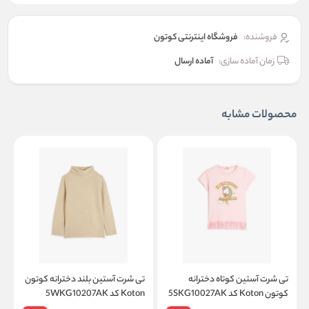
فروشنده:
فروشگاه اینترنتی کوتون
زمان آماده سازی:
آماده ارسال
محصولات مشابه
تی شرت آستین کوتاه دخترانه
تی شرت آستین بلند دخترانه کوتون
ت
کوتون Koton کد 5SKG10027AK
Koton کد 5WKG10207AK
on