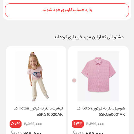
وارد حساب کاربری خود شوید
مشتریانی که از این مورد خریداری کرده اند
شومیز دخترانه کوتون Koton کد
تیشرت دخترانه کوتون Koton کد
ت
5SKG60001AK
6SKG10020AK
on
50
63
2,599,000
4,299,000
%
%