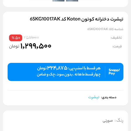
تیشرت دخترانه کوتون Koton کد 6SKG10017AK
شناسه کالا:
6SKG10017AK
2599000
تخفیف:
50
%
1,299,500
تومان
قیمت:
324,875
هر قسط با اسنپ پی :
تومان
چهار قسط ماهانه . بدون سود ، چک و ضامن
تیشرت
دسته بندی:
رنگ
:
صورتی