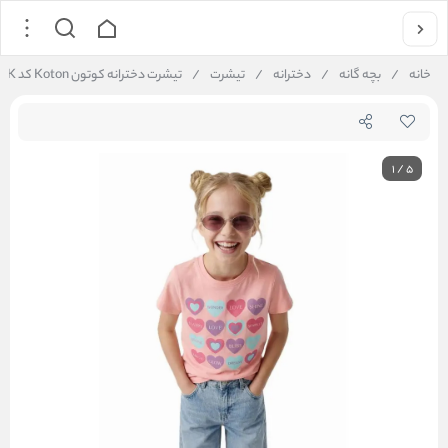
خانه
/
بچه گانه
/
دخترانه
/
تیشرت
/
تیشرت دخترانه کوتون Koton کد 6SKG10017AK
1
/
5