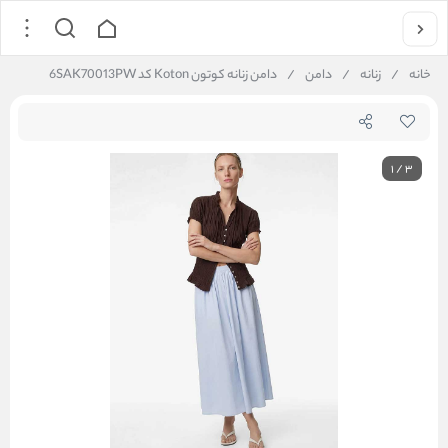
خانه
/
زنانه
/
دامن
/
دامن زنانه کوتون Koton کد 6SAK70013PW
1
/
3