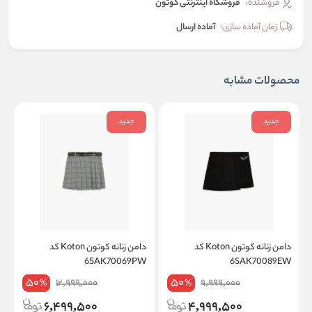
فروشنده:
فروشگاه اینترنتی کوتون
زمان آماده سازی:
آماده ارسال
محصولات مشابه
جدید
جدید
دامن زنانه کوتون Koton کد
دامن زنانه کوتون Koton کد
W
6SAK70069PW
6SAK70089EW
50
50
12,999,000
9,999,000
%
%
6,499,500
4,999,500