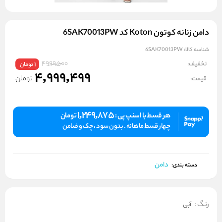
دامن زنانه کوتون Koton کد 6SAK70013PW
شناسه کالا:
6SAK70013PW
4999500
تخفیف:
1
تومان
4,999,499
تومان
قیمت:
1,249,875
هر قسط با اسنپ پی :
تومان
چهار قسط ماهانه . بدون سود ، چک و ضامن
دامن
دسته بندی:
رنگ
:
آبی