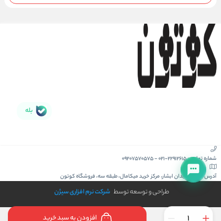
بله
شماره تماس :
021-22912615
-
09207570575
آدرس :
کیش، میدان ابشار، مرکز خرید میکامال، طبقه سه، فروشگاه کوتون
طراحی و توسعه توسط
شرکت نرم افزاری سیژن
افزودن به سبد خرید