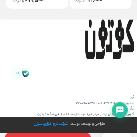
1,799,500
399,000
بله
شماره تماس :
021-22912615
-
09207570575
آدرس :
کیش، میدان ابشار، مرکز خرید میکامال، طبقه سه، فروشگاه کوتون
طراحی و توسعه توسط
شرکت نرم افزاری سیژن