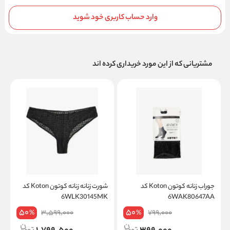
وارد حساب کاربری خود شوید
مشتریانی که از این مورد خریداری کرده اند
جوراب زنانه کوتون Koton کد
شورت زنانه زنانه کوتون Koton کد
K
6WLK30145MK
6WAK80647AA
50
50
3,599,000
799,000
%
%