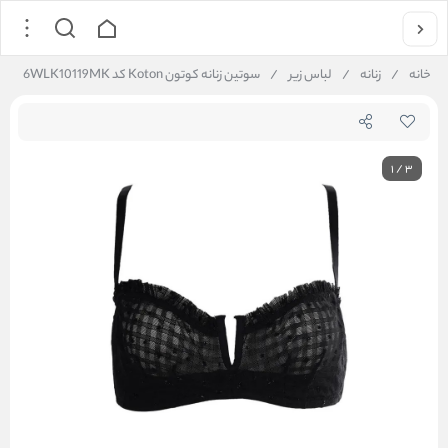
خانه
/
زنانه
/
لباس زیر
/
سوتین زنانه کوتون Koton کد 6WLK10119MK
1
/
3