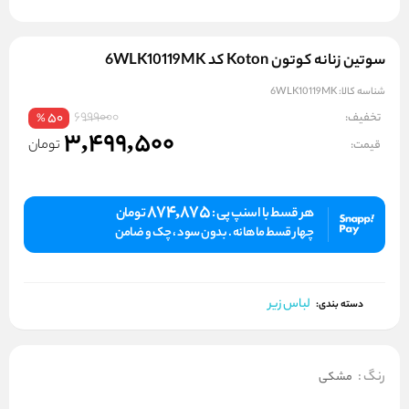
سوتین زنانه کوتون Koton کد 6WLK10119MK
شناسه کالا:
6WLK10119MK
6999000
تخفیف:
50
%
3,499,500
تومان
قیمت:
874,875
هر قسط با اسنپ پی :
تومان
چهار قسط ماهانه . بدون سود ، چک و ضامن
لباس زیر
دسته بندی:
رنگ
:
مشکی