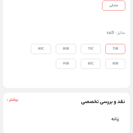
مشکی
سایز
:
75B
80C
80B
75C
75B
90B
85C
85B
بیشتر
نقد و بررسی تخصصی
زنانه