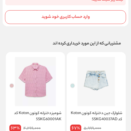
وارد حساب کاربری خود شوید
مشتریانی که از این مورد خریداری کرده اند
شلوارک جین دخترانه کوتون Koton
شومیز دخترانه کوتون Koton کد
کد 5SKG40037AD
5SKG60001AK
K
63
67
4,299,000
5,999,000
%
%