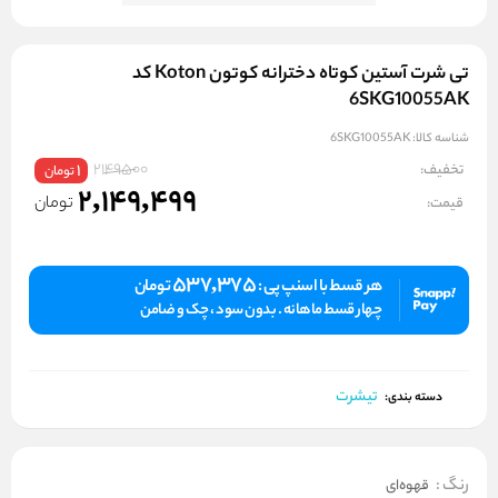
تی شرت آستین کوتاه دخترانه کوتون Koton کد
6SKG10055AK
شناسه کالا:
6SKG10055AK
2149500
تخفیف:
1
تومان
2,149,499
تومان
قیمت:
537,375
هر قسط با اسنپ پی :
تومان
چهار قسط ماهانه . بدون سود ، چک و ضامن
تیشرت
دسته بندی:
رنگ
:
قهوه‌ای