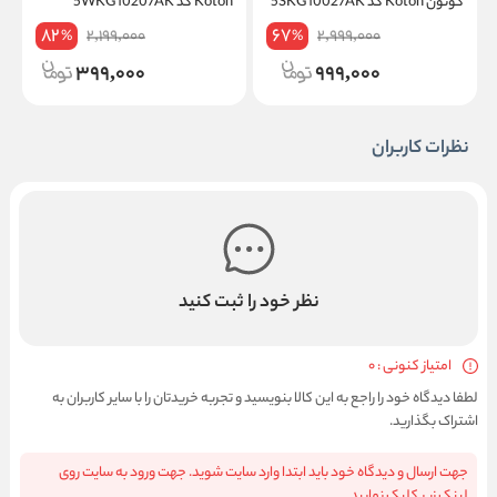
کوتون Koton کد 5SKG10027AK
Koton کد 5WKG10207AK
on
82
67
2,199,000
2,999,000
%
%
399,000
999,000
نظرات کاربران
نظر خود را ثبت کنید
امتیاز کنونی : 0
لطفا دیدگاه خود را راجع به این کالا بنویسید و تجربه خریدتان را با سایر کاربران به
اشتراک بگذارید.
جهت ارسال و دیدگاه خود باید ابتدا وارد سایت شوید. جهت ورود به سایت روی
لینک زیر کلیک نمایید.