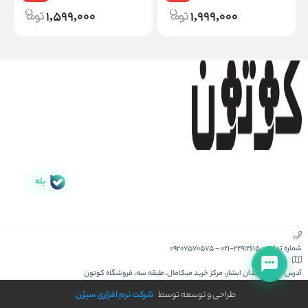
1,599,000
1,999,000
بله
شماره تماس :
021-22912615
-
09207570575
آدرس :
کیش، میدان ابشار، مرکز خرید میکامال، طبقه سه، فروشگاه کوتون
طراحی و توسعه توسط
شرکت نرم افزاری سیژن