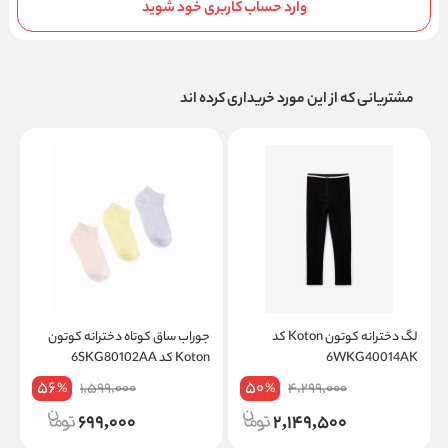
وارد حساب کاربری خود شوید
مشتریانی که از این مورد خریداری کرده اند
لگ دخترانه کوتون Koton کد
جوراب ساق کوتاه دخترانه کوتون
6WKG40014AK
Koton کد 6SKG80102AA
56
50
1,599,000
4,299,000
%
%
699,000
2,149,500