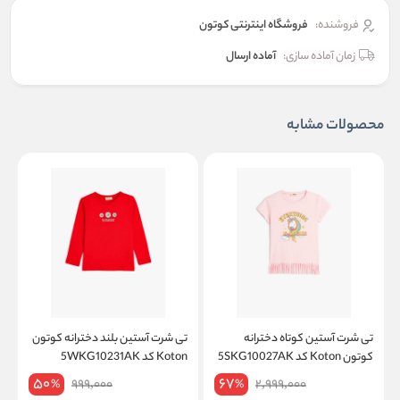
فروشنده:
فروشگاه اینترنتی کوتون
زمان آماده سازی:
آماده ارسال
محصولات مشابه
تی شرت آستین کوتاه دخترانه
تی شرت آستین بلند دخترانه کوتون
ت
کوتون Koton کد 5SKG10027AK
Koton کد 5WKG10231AK
on
50
67
999,000
2,999,000
%
%