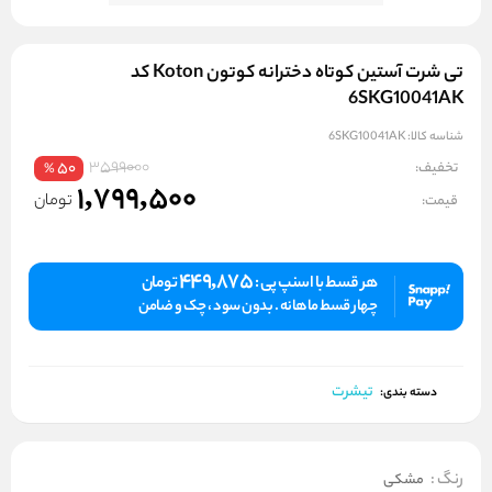
تی شرت آستین کوتاه دخترانه کوتون Koton کد
6SKG10041AK
شناسه کالا:
6SKG10041AK
3599000
تخفیف:
50
%
1,799,500
تومان
قیمت:
449,875
هر قسط با اسنپ پی :
تومان
چهار قسط ماهانه . بدون سود ، چک و ضامن
تیشرت
دسته بندی:
رنگ
:
مشکی