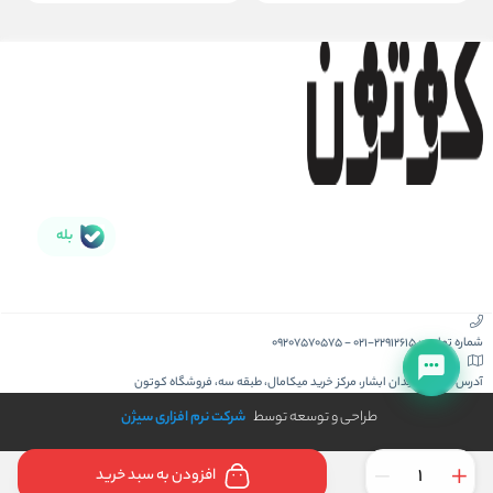
بله
شماره تماس :
021-22912615
-
09207570575
آدرس :
کیش، میدان ابشار، مرکز خرید میکامال، طبقه سه، فروشگاه کوتون
طراحی و توسعه توسط
شرکت نرم افزاری سیژن
افزودن به سبد خرید