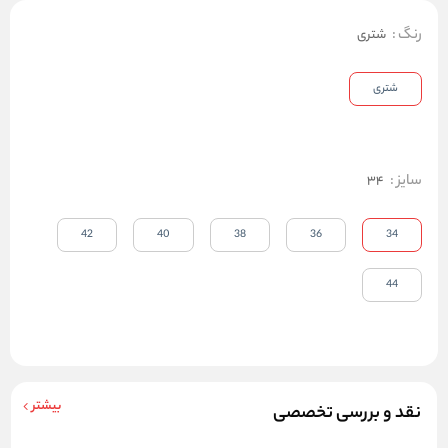
رنگ
:
شتری
شتری
سایز
:
34
42
40
38
36
34
44
بیشتر
نقد و بررسی تخصصی