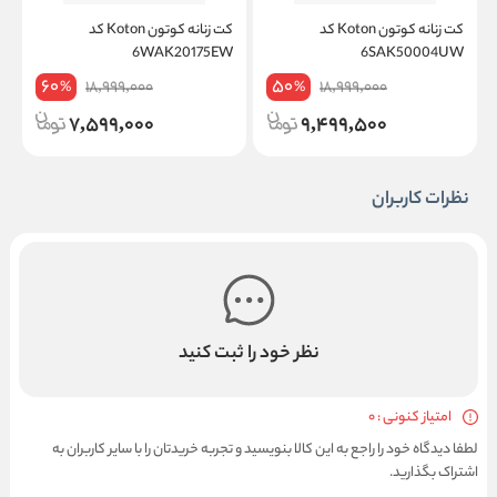
کت زنانه کوتون Koton کد
کت زنانه کوتون Koton کد
W
6WAK20175EW
6SAK50004UW
60
50
18,999,000
18,999,000
%
%
7,599,000
9,499,500
نظرات کاربران
نظر خود را ثبت کنید
امتیاز کنونی : 0
لطفا دیدگاه خود را راجع به این کالا بنویسید و تجربه خریدتان را با سایر کاربران به
اشتراک بگذارید.