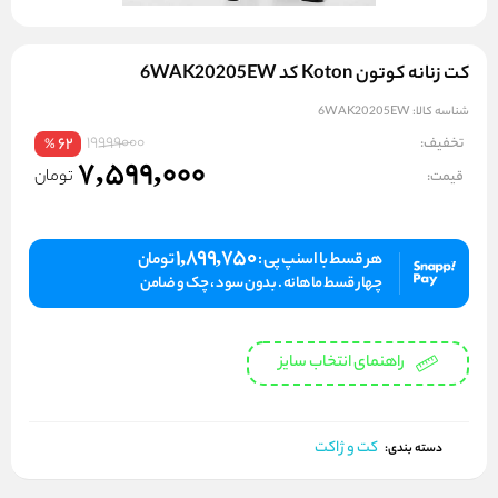
کت زنانه کوتون Koton کد 6WAK20205EW
شناسه کالا:
6WAK20205EW
19999000
تخفیف:
62
%
7,599,000
تومان
قیمت:
1,899,750
هر قسط با اسنپ پی :
تومان
چهار قسط ماهانه . بدون سود ، چک و ضامن
راهنمای انتخاب سایز
کت و ژاکت
دسته بندی: