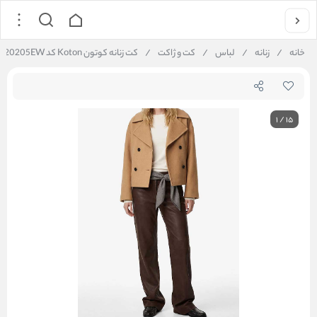
خانه
/
زنانه
/
لباس
/
کت و ژاکت
/
کت زنانه کوتون Koton کد 6WAK20205EW
1
/
15