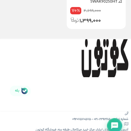
کد 5WAK90250HT
70
4,699,000
%
1,399,000
بله
شماره تماس :
021-22912615
-
09207570575
آدرس :
کیش، میدان ابشار، مرکز خرید میکامال، طبقه سه، فروشگاه کوتون