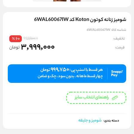
شومیز زنانه کوتون Koton کد 6WAL60067IW
شناسه کالا:
6WAL60067IW
9999000
تخفیف:
60
%
3,999,000
تومان
قیمت:
999,750
هر قسط با اسنپ پی :
تومان
چهار قسط ماهانه . بدون سود ، چک و ضامن
راهنمای انتخاب سایز
شومیز و جلیقه
دسته بندی: