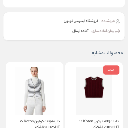
فروشنده:
فروشگاه اینترنتی کوتون
زمان آماده سازی:
آماده ارسال
محصولات مشابه
جدید
جلیقه زنانه کوتون Koton کد
جلیقه زنانه کوتون Koton کد
K
6SAK20025HT
6WAL20023HT