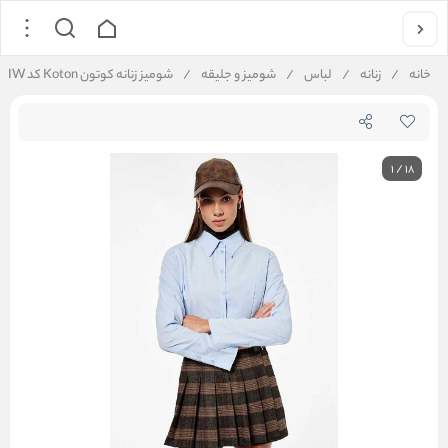
خانه
/
زنانه
/
لباس
/
شومیز و جلیقه
/
شومیز زنانه کوتون Koton کد 6WAL60067IW
1
/
18