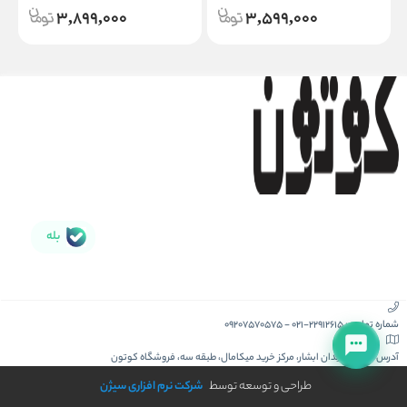
3,899,000
3,599,000
بله
شماره تماس :
021-22912615
-
09207570575
آدرس :
کیش، میدان ابشار، مرکز خرید میکامال، طبقه سه، فروشگاه کوتون
طراحی و توسعه توسط
شرکت نرم افزاری سیژن