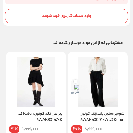
وارد حساب کاربری خود شوید
مشتریانی که از این مورد خریداری کرده اند
شومیز آستین بلند زنانه کوتون
پیراهن زنانه کوتون Koton کد
Koton کد 6WAK60001EW
6WAK80167EK
61
60
9,999,000
8,999,000
%
%