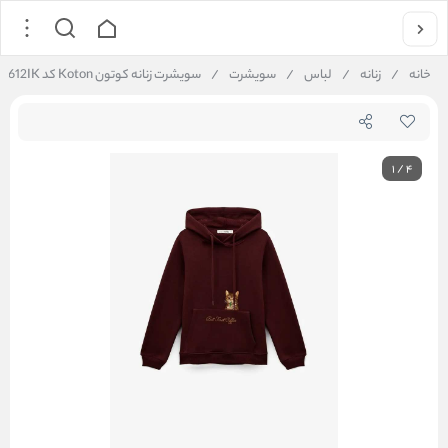
خانه
/
زنانه
/
لباس
/
سویشرت
/
سویشرت زنانه کوتون Koton کد 6WAL10612IK
1
/
4