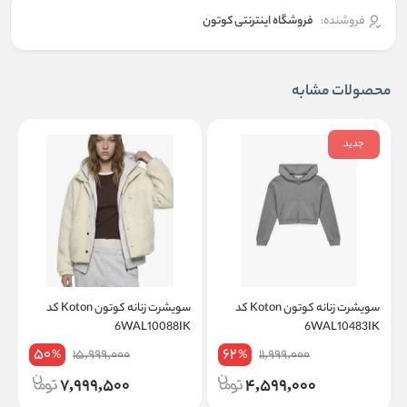
فروشنده:
فروشگاه اینترنتی کوتون
محصولات مشابه
جدید
سویشرت زنانه کوتون Koton کد
سویشرت زنانه کوتون Koton کد
K
6WAL10088IK
6WAL10483IK
50
62
15,999,000
11,999,000
%
%
7,999,500
4,599,000