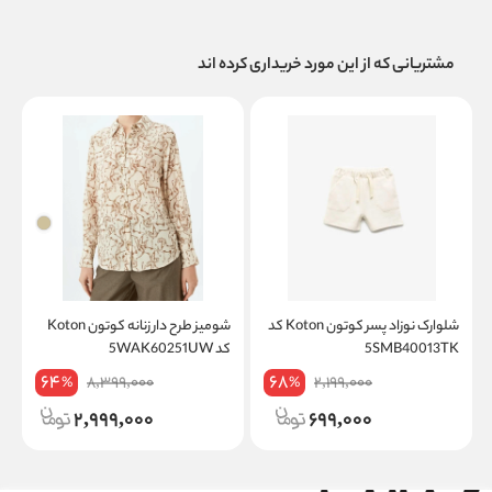
مشتریانی که از این مورد خریداری کرده اند
شلوارک نوزاد پسر کوتون Koton کد
شومیز طرح دار زنانه کوتون Koton
ت
5SMB40013TK
کد 5WAK60251UW
on
64
68
8,399,000
2,199,000
%
%
2,999,000
699,000