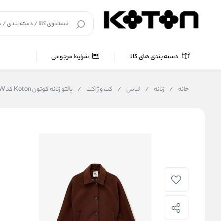
دسته بندی های کالا
شرایط مرجوعی
خانه
/
زنانه
/
لباس
/
کت و ژاکت
/
پالتو زنانه کوتون Koton کد 6WAL20045IW