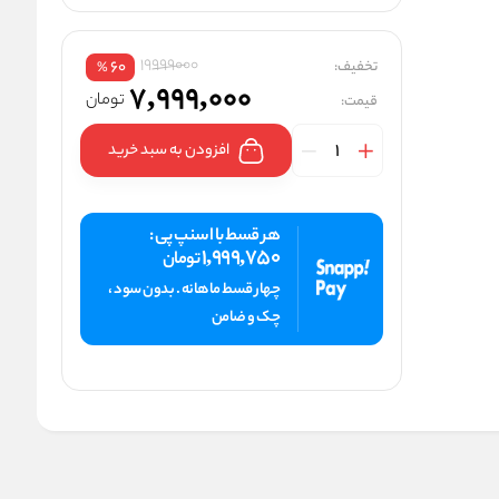
19999000
تخفیف:
60
%
7,999,000
تومان
قیمت:
افزودن به سبد خرید
هر قسط با اسنپ پی :
1,999,750
تومان
چهار قسط ماهانه . بدون سود ،
چک و ضامن