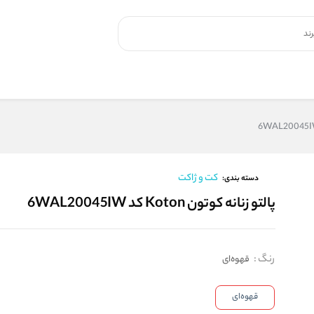
کت و ژاکت
دسته بندی:
پالتو زنانه کوتون Koton کد 6WAL20045IW
رنگ
:
قهوه‌ای
قهوه‌ای