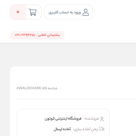
0
ورود به حساب کاربری
پشتیبانی تلفنی
22912615-021
شناسه کالا:
6WAL20045IW
فروشنده:
فروشگاه اینترنتی کوتون
زمان آماده سازی:
آماده ارسال