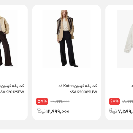
Koton کد
کت زنانه کوتون Koton کد
6SAK20125EW
6SAK50085UW
57
60
29,999,000
18,99
%
%
12,999,000
7,599