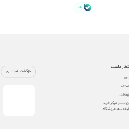
بله
تخار ماست
بازگشت به بالا
02
092
info@
ابشار، مرکز خرید
بقه سه، فروشگاه