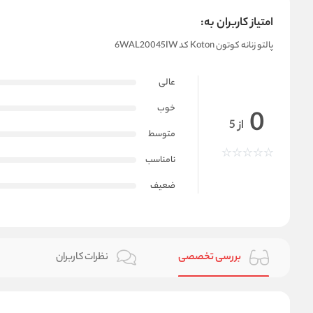
امتیاز کاربران به:
پالتو زنانه کوتون Koton کد 6WAL20045IW
عالی
خوب
0
از 5
متوسط
نامناسب
ضعیف
بررسی تخصصی
نظرات کاربران