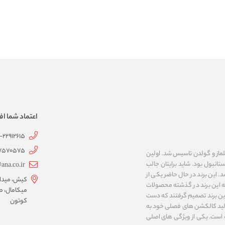
اعتماد شما اف
1-22912615
07570575
 به نام های ییلماز و گولدن تاسیس شد. اولین
انبول بود. شاید برایتان جالب
ana.co.ir
ربع مساحت داشت، شروع شد. این برند در حال حاضر یکی از
کیش، میدان 
ه این برند در گذشته محصولات
میکامال، ط
 این برند تصمیم گرفتند که دست
کوتون
ر تولید کالکشن های فصلی خود به
 به ایران و ۳۴ کشور دیگر تبدیل شده‌ است. یکی از ویژگی های اصلی