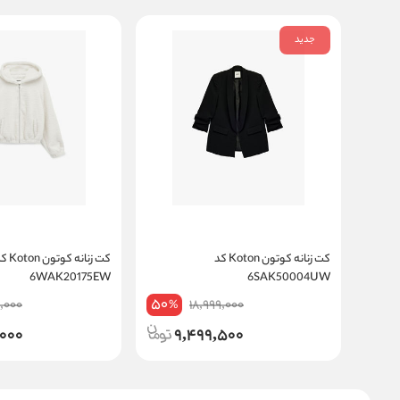
جدید
کت زنانه کوتون Koton کد
کت زنانه کوتون 
6WAK20175EW
6SAK50004UW
50
9,000
18,999,000
%
,000
9,499,500