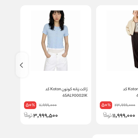
کت زنانه کوتون Koton کد
ژاکت زنانه کوتون Koton کد
024IK
6SAL90002IK
50
50
7,999,000
23,999,000
%
%
3,999,500
11,999,000