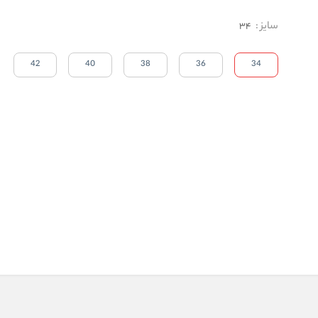
سایز
:
34
42
40
38
36
34