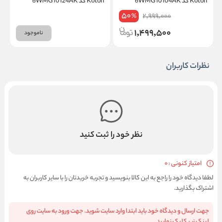
Koton کد 6WMG10104AK
Koton کد 6WMG10124AK
on
50
2,999,000
%
1,499,500
ناموجود
نظرات کاربران
نظر خود را ثبت کنید
امتیاز کنونی : 0
لطفا دیدگاه خود را راجع به این کالا بنویسید و تجربه خریدتان را با سایر کاربران به
اشتراک بگذارید.
جهت ارسال و دیدگاه خود باید ابتدا وارد سایت شوید. جهت ورود به سایت روی
لینک زیر کلیک نمایید.