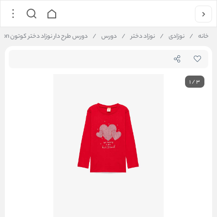
خانه
/
نوزادی
/
نوزاد دختر
/
دورس
/
دورس طرح دار نوزاد دختر کوتون Koton کد 6WMG10027AK
1
/
3