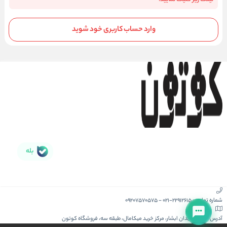
وارد حساب کاربری خود شوید
بله
شماره تماس :
021-22912615
-
09207570575
آدرس :
کیش، میدان ابشار، مرکز خرید میکامال، طبقه سه، فروشگاه کوتون