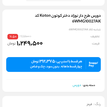
دورس طرح دار نوزاد دختر کوتون Koton کد
6WMG10027AK
شناسه کالا:
6WMG10027AK
2499000
تخفیف:
50
%
1,249,500
تومان
قیمت:
312,375
هر قسط با اسنپ پی :
تومان
چهار قسط ماهانه . بدون سود ، چک و ضامن
دورس
دسته بندی:
رنگ
:
قرمز