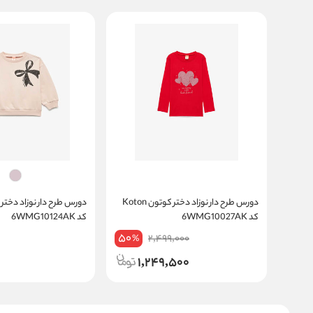
دورس طرح دار نوزاد دختر کوتون Koton
کد 6WMG10027AK
کد 6WMG10124AK
50
2,499,000
%
1,249,500