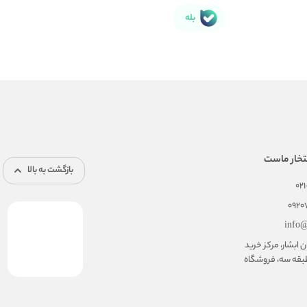
بله
تخار ماست
بازگشت به بالا
02
092
info@
ابشار، مرکز خرید
بقه سه، فروشگاه