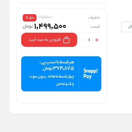
2999000
تخفیف:
50
%
1,499,500
تومان
قیمت:
افزودن به سبد خرید
هر قسط با اسنپ پی :
374,875
تومان
چهار قسط ماهانه . بدون سود ،
چک و ضامن