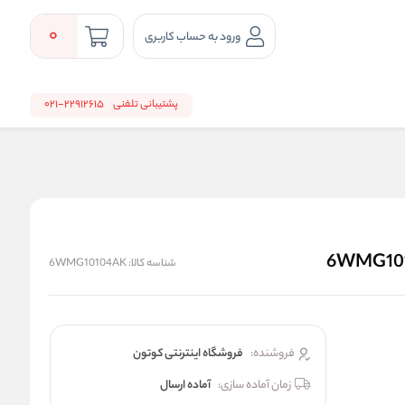
0
ورود به حساب کاربری
پشتیبانی تلفنی
22912615-021
شناسه کالا:
6WMG10104AK
فروشنده:
فروشگاه اینترنتی کوتون
زمان آماده سازی:
آماده ارسال