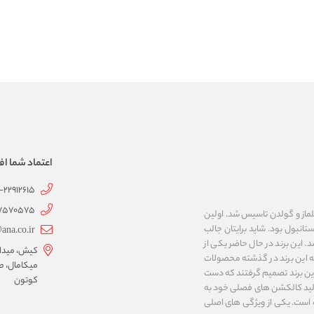
اعتماد شما اف
1-22912615
07570575
 به نام های ییلماز و گولدن تاسیس شد. اولین
انبول بود. شاید برایتان جالب
ana.co.ir
ربع مساحت داشت، شروع شد. این برند در حال حاضر یکی از
کیش، میدان 
ه این برند در گذشته محصولات
میکامال، ط
 این برند تصمیم گرفتند که دست
کوتون
ر تولید کالکشن های فصلی خود به
 به ایران و ۳۴ کشور دیگر تبدیل شده‌ است. یکی از ویژگی های اصلی