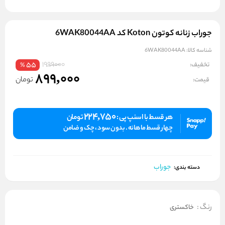
جوراب زنانه کوتون Koton کد 6WAK80044AA
شناسه کالا:
6WAK80044AA
1999000
تخفیف:
55
%
899,000
تومان
قیمت:
224,750
هر قسط با اسنپ پی :
تومان
چهار قسط ماهانه . بدون سود ، چک و ضامن
جوراب
دسته بندی:
رنگ
:
خاکستری