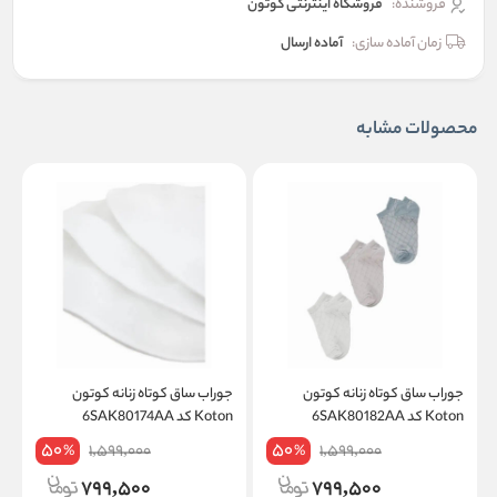
فروشنده:
فروشگاه اینترنتی کوتون
زمان آماده سازی:
آماده ارسال
محصولات مشابه
جوراب ساق کوتاه زنانه کوتون
جوراب ساق کوتاه زنانه کوتون
ج
Koton کد 6SAK80182AA
Koton کد 6SAK80174AA
on
50
50
1,599,000
1,599,000
%
%
799,500
799,500