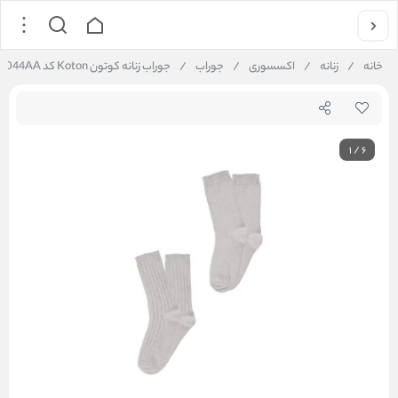
خانه
/
زنانه
/
اکسسوری
/
جوراب
/
جوراب زنانه کوتون Koton کد 6WAK80044AA
1
/
6