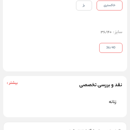
خاکستری
بژ
سایز
:
36/40
36/40
بیشتر
نقد و بررسی تخصصی
زنانه