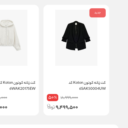
جدید
کت زنانه کوتون Koton کد
کت زنانه کوتون 
6WAK20175EW
6SAK50004UW
50
9,000
18,999,000
%
,000
9,499,500