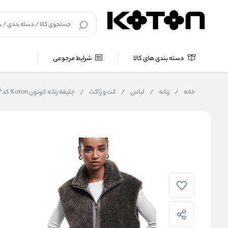
دسته بندی های کالا
شرایط مرجوعی
خانه
/
زنانه
/
لباس
/
کت و ژاکت
/
جلیقه زنانه کوتون Koton کد 6WAL20095IW