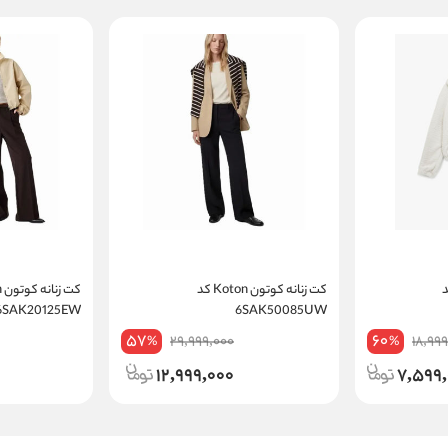
Koton کد
کت زنانه کوتون Koton کد
6SAK20125EW
6SAK50085UW
57
60
29,999,000
18,99
%
%
12,999,000
7,599