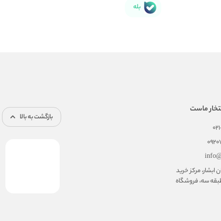
بله
تخار ماست
بازگشت به بالا
02
092
info@
ابشار، مرکز خرید
بقه سه، فروشگاه