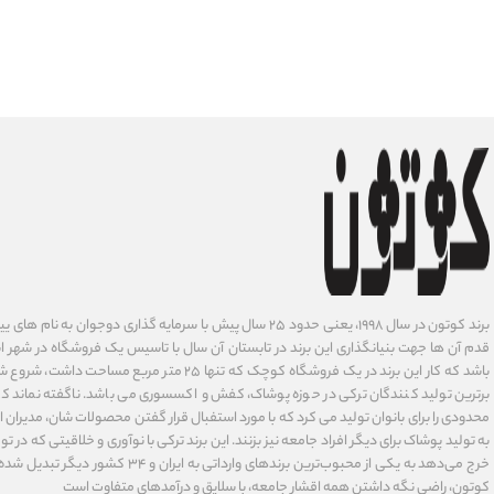
برند کوتون در سال ۱۹۹۸، یعنی حدود ۲۵ سال پیش با سرمایه گذاری دوجوان
قدم آن ها جهت بنیانگذاری این برند در تابستان آن سال با تاسیس یک فروشگاه در شهر است
باشد که کار این برند در یک فروشگاه کوچک که تنها ۲۵ متر م
برترین تولید کنندگان ترکی در حوزه پوشاک، کفش و اکسسوری می باشد. ناگفته نماند ک
محدودی را برای بانوان تولید می کرد که با مورد استفبال قرار گفتن محصولات شان، مدیران
به تولید پوشاک برای دیگر افراد جامعه نیز بزنند. این برند ترکی با نوآوری ‌و خلاقیتی که د
خرج می‌دهد به یکی از محبوب‌ترین برندهای وارداتی
کوتون، راضی نگه داشتن همه اقشار جامعه، با سلایق و درآمدهای متفاوت است