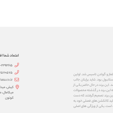
اعتماد شما اف
1-22912615
07570575
 به نام های ییلماز و گولدن تاسیس شد. اولین
انبول بود. شاید برایتان جالب
ana.co.ir
ربع مساحت داشت، شروع شد. این برند در حال حاضر یکی از
کیش، میدان 
ه این برند در گذشته محصولات
میکامال، ط
 این برند تصمیم گرفتند که دست
کوتون
ر تولید کالکشن های فصلی خود به
 به ایران و ۳۴ کشور دیگر تبدیل شده‌ است. یکی از ویژگی های اصلی