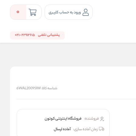
0
ورود به حساب کاربری
پشتیبانی تلفنی
22912615-021
شناسه کالا:
6WAL20095IW
فروشنده:
فروشگاه اینترنتی کوتون
زمان آماده سازی:
آماده ارسال