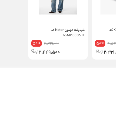
شلوارک زنانه کوتون Koton کد
تاپ زنانه کوتون Koton کد
6SAK10006EK
50
50
4,899,000
4,59
%
%
2,449,500
2,299