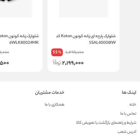
شلوارک پارچه ای زنانه کوتون Koton کد
6WLK80024MK
5SAL40008IW
66
9,000
6,499,000
%
,500
2,199,000
لینک ها
خدمات مشتریان
خانه
همکاری با ما
تماس با ما
شرایط و راهنمای بازگشت یا تعویض کالا
آدرس شعب