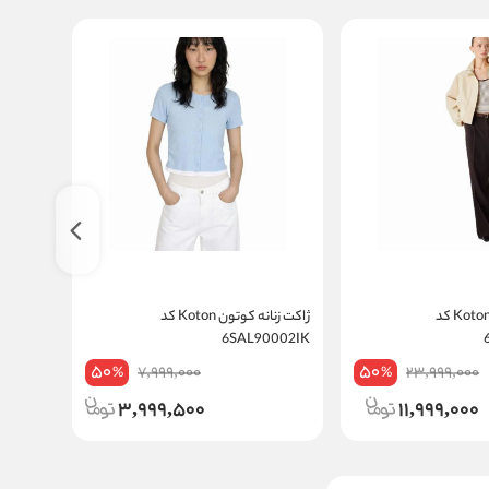
کت زنانه کوتون Koton کد
ژاکت زنانه کوتون Koton کد
024IK
6SAL90002IK
50
50
7,999,000
23,999,000
%
%
3,999,500
11,999,000