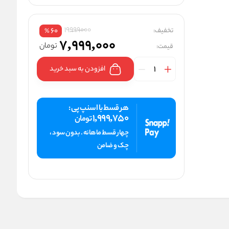
19999000
تخفیف:
60
%
7,999,000
تومان
قیمت:
افزودن به سبد خرید
هر قسط با اسنپ پی :
1,999,750
تومان
چهار قسط ماهانه . بدون سود ،
چک و ضامن