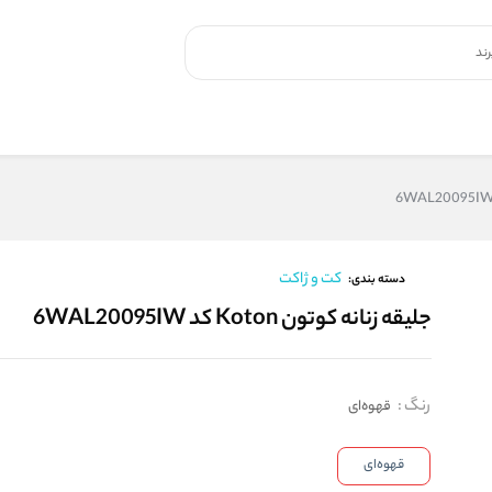
کت و ژاکت
دسته بندی:
جلیقه زنانه کوتون Koton کد 6WAL20095IW
رنگ
:
قهوه‌ای
قهوه‌ای