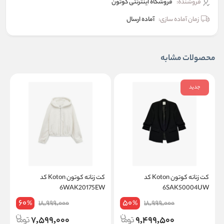
فروشنده:
فروشگاه اینترنتی کوتون
زمان آماده سازی:
آماده ارسال
محصولات مشابه
جدید
کت زنانه کوتون Koton کد
کت زنانه کوتون Koton کد
W
6WAK20175EW
6SAK50004UW
60
50
18,999,000
18,999,000
%
%
7,599,000
9,499,500