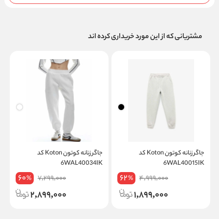
مشتریانی که از این مورد خریداری کرده اند
جاگر زنانه کوتون Koton کد
جاگر زنانه کوتون Koton کد
W
6WAL40034IK
6WAL40015IK
60
62
7,299,000
4,999,000
%
%
2,899,000
1,899,000