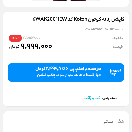
کاپشن زنانه کوتون Koton کد 6WAK20011EW
شناسه کالا:
6WAK20011EW
25999000
تخفیف:
62
%
9,999,000
تومان
قیمت:
2,499,750
هر قسط با اسنپ پی :
تومان
چهار قسط ماهانه . بدون سود ، چک و ضامن
کت و ژاکت
دسته بندی:
رنگ
:
مشکی