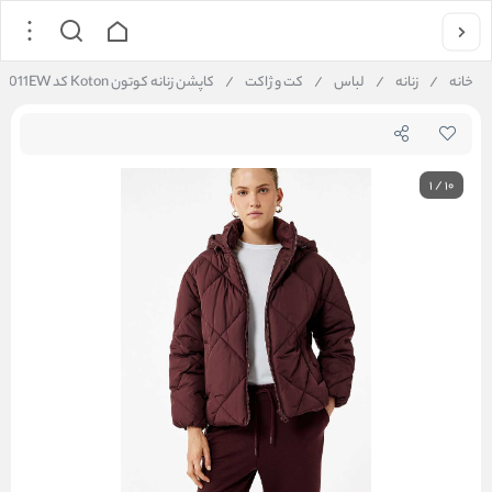
خانه
/
زنانه
/
لباس
/
کت و ژاکت
/
کاپشن زنانه کوتون Koton کد 6WAK20011EW
1
/
10