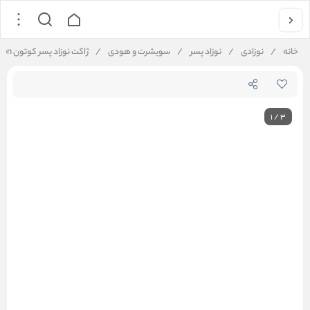
خانه
/
نوزادی
/
نوزاد پسر
/
سویشرت و هودی
/
ژاکت نوزاد پسر کوتون Koton کد 6WMB90013TT
1
/
3