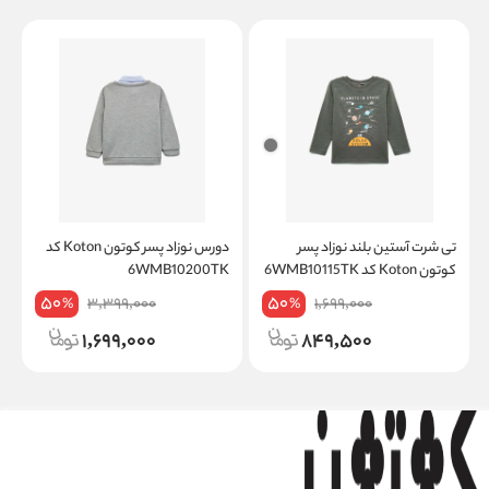
تی شرت آستین بلند نوزاد پسر
دورس نوزاد پسر کوتون Koton کد
کوتون Koton کد 6WMB10115TK
6WMB10200TK
50
50
3,399,000
1,699,000
%
%
1,699,000
849,500