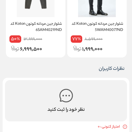
شلوار جین مردانه کوتون Koton کد
شلوار جین مردانه کوتون Koton کد
D
6SAM40219ND
5WAM40077ND
50
77
13,999,000
8,599,000
%
%
6,999,500
1,999,000
نظرات کاربران
نظر خود را ثبت کنید
امتیاز کنونی : 0