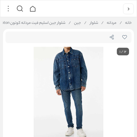
خانه
/
مردانه
/
شلوار
/
جین
/
شلوار جین اسلیم فیت مردانه کوتون Koton کد 6WAM40006ID
1
/
12