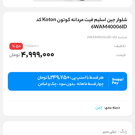
شلوار جین اسلیم فیت مردانه کوتون Koton کد
6WAM40006ID
شناسه کالا:
6WAM40006ID
9999000
تخفیف:
50
%
4,999,000
تومان
قیمت:
1,249,750
هر قسط با اسنپ پی :
تومان
چهار قسط ماهانه . بدون سود ، چک و ضامن
جین
دسته بندی:
رنگ
:
نیلی سیر