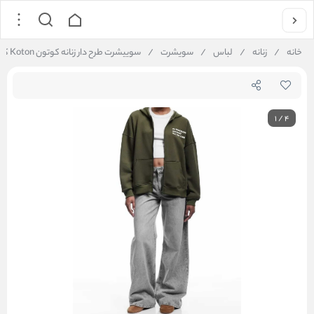
خانه
/
زنانه
/
لباس
/
سویشرت
/
سوییشرت طرح دار زنانه کوتون Koton کد 6WAL10142IK
1
/
4