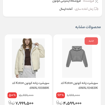
فروشنده:
فروشگاه اینترنتی کوتون
زمان آماده سازی:
آماده ارسال
محصولات مشابه
جدید
سویشرت زنانه کوتون Koton کد
سویشرت زنانه کوتون Koton کد
K
6WAL10088IK
6WAL10483IK
50
62
15,999,000
11,999,000
%
%
7,999,500
4,599,000