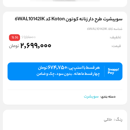
سوییشرت طرح دار زنانه کوتون Koton کد 6WAL10142IK
شناسه کالا:
6WAL10142IK
6999000
تخفیف:
61
%
2,699,000
تومان
قیمت:
674,750
هر قسط با اسنپ پی :
تومان
چهار قسط ماهانه . بدون سود ، چک و ضامن
سویشرت
دسته بندی:
رنگ
:
خاکی