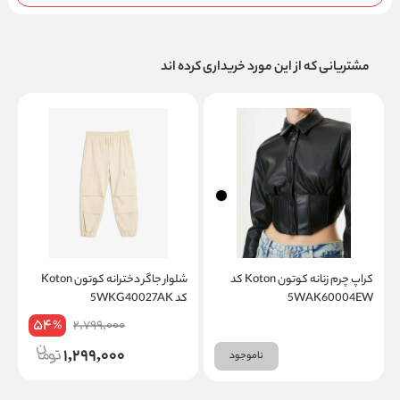
مشتریانی که از این مورد خریداری کرده اند
کراپ چرم زنانه کوتون Koton کد
شلوار جاگر دخترانه کوتون Koton
5WAK60004EW
کد 5WKG40027AK
کد
54
2,799,000
%
1,299,000
ناموجود