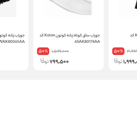
تیشرت زنانه کوتون Koton کد
جوراب ساق کوتاه زنانه کوتون Koton کد
6WAK80065AA
6SAK80174AA
50
50
1,599,000
3,99
%
%
799,500
1,999