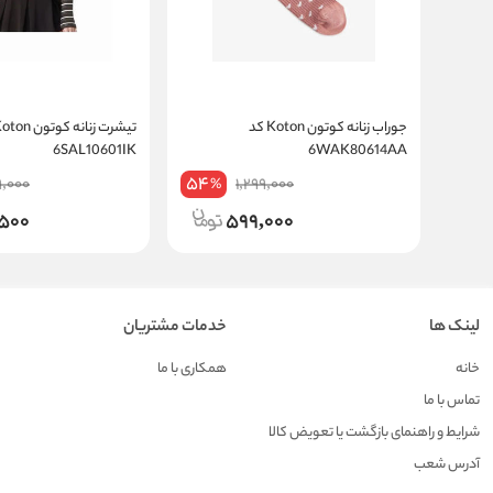
جوراب زنانه کوتون Koton کد
6SAL10601IK
6WAK80614AA
54
9,000
1,299,000
%
,500
599,000
لینک ها
خدمات مشتریان
خانه
همکاری با ما
تماس با ما
شرایط و راهنمای بازگشت یا تعویض کالا
آدرس شعب