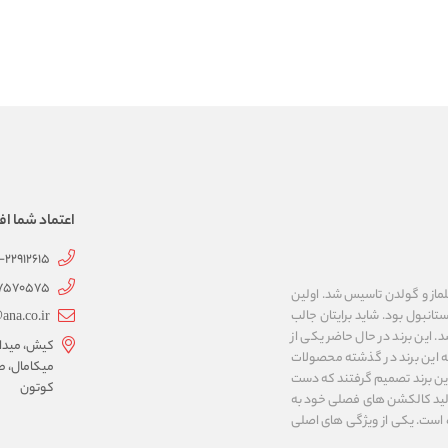
اعتماد شما اف
1-22912615
07570575
 به نام های ییلماز و گولدن تاسیس شد. اولین
انبول بود. شاید برایتان جالب
ana.co.ir
ربع مساحت داشت، شروع شد. این برند در حال حاضر یکی از
کیش، میدان 
ه این برند در گذشته محصولات
میکامال، ط
 این برند تصمیم گرفتند که دست
کوتون
ر تولید کالکشن های فصلی خود به
 به ایران و ۳۴ کشور دیگر تبدیل شده‌ است. یکی از ویژگی های اصلی