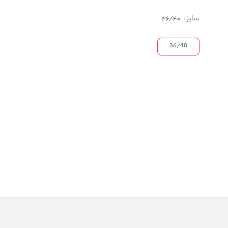
سایز
:
36/40
36/40