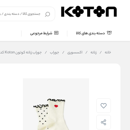
دسته بندی های کالا
شرایط مرجوعی
خانه
/
زنانه
/
اکسسوری
/
جوراب
/
جوراب زنانه کوتون Koton کد 6WAK80174AA