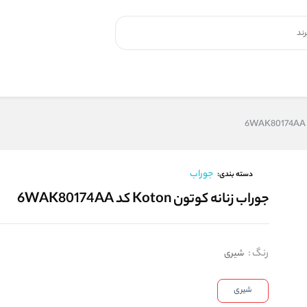
جوراب
دسته بندی:
جوراب زنانه کوتون Koton کد 6WAK80174AA
رنگ
:
شیری
شیری