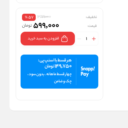
1399000
تخفیف:
57
%
599,000
تومان
قیمت:
افزودن به سبد خرید
هر قسط با اسنپ پی :
149,750
تومان
چهار قسط ماهانه . بدون سود ،
چک و ضامن