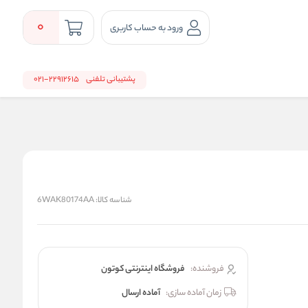
0
ورود به حساب کاربری
پشتیبانی تلفنی
22912615-021
شناسه کالا:
6WAK80174AA
فروشنده:
فروشگاه اینترنتی کوتون
زمان آماده سازی:
آماده ارسال