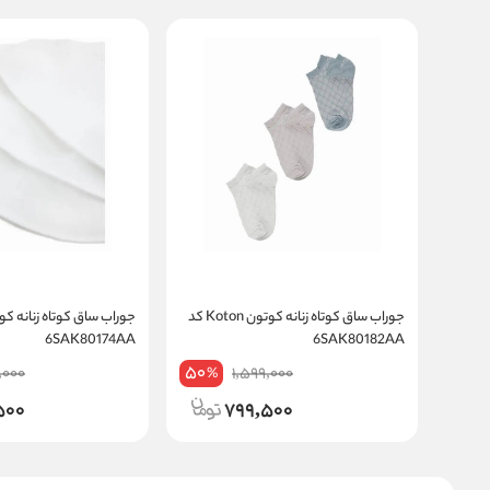
جوراب ساق کوتاه زنانه کوتون Koton کد
6SAK80174AA
6SAK80182AA
50
,000
1,599,000
%
500
799,500