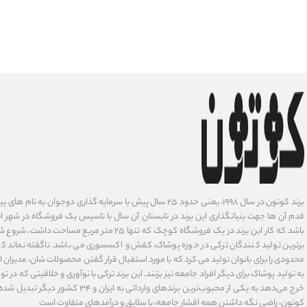
برند کوتون در سال ۱۹۹۸، یعنی حدود ۲۵ سال پیش با سرمایه گذاری دوجوان
قدم آن ها جهت بنیانگذاری این برند در تابستان آن سال با تاسیس یک فروشگاه در شهر است
باشد که کار این برند در یک فروشگاه کوچک که تنها ۲۵ متر م
برترین تولید کنندگان ترکی در حوزه پوشاک، کفش و اکسسوری می باشد. ناگفته نماند ک
محدودی را برای بانوان تولید می کرد که با مورد استفبال قرار گفتن محصولات شان، مدیران
به تولید پوشاک برای دیگر افراد جامعه نیز بزنند. این برند ترکی با نوآوری ‌و خلاقیتی که د
خرج می‌دهد به یکی از محبوب‌ترین برندهای وارداتی
کوتون، راضی نگه داشتن همه اقشار جامعه، با سلایق و درآمدهای متفاوت است