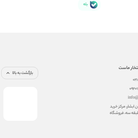
بله
تخار ماست
بازگشت به بالا
02
092
info@
ابشار، مرکز خرید
بقه سه، فروشگاه