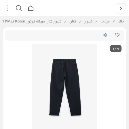
خانه
/
مردانه
/
شلوار
/
کتان
/
شلوار کتان مردانه کوتون Koton کد 6WAM40089HW
1
/
9