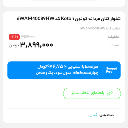
شلوار کتان مردانه کوتون Koton کد 6WAM40089HW
شناسه کالا:
6WAM40089HW
9999000
تخفیف:
61
%
3,899,000
تومان
قیمت:
974,750
هر قسط با اسنپ پی :
تومان
چهار قسط ماهانه . بدون سود ، چک و ضامن
راهنمای انتخاب سایز
کتان
دسته بندی: