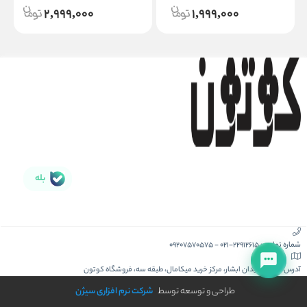
2,999,000
1,999,000
بله
شماره تماس :
021-22912615
-
09207570575
آدرس :
کیش، میدان ابشار، مرکز خرید میکامال، طبقه سه، فروشگاه کوتون
طراحی و توسعه توسط
شرکت نرم افزاری سیژن