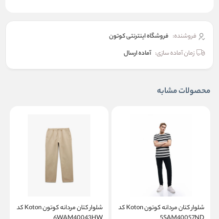
فروشنده:
فروشگاه اینترنتی کوتون
زمان آماده سازی:
آماده ارسال
محصولات مشابه
شلوار کتان مردانه کوتون Koton کد
شلوار کتان مردانه کوتون Koton کد
W
6WAM40043HW
5SAM40057ND