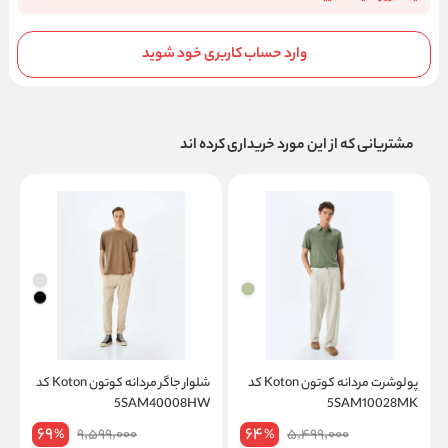
وارد حساب کاربری خود شوید
مشتریانی که از این مورد خریداری کرده اند
پولوشرت مردانه کوتون Koton کد
شلوار جاگر مردانه کوتون Koton کد
5SAM40008HW
5SAM10028MK
69
64
9,599,000
5,499,000
%
%