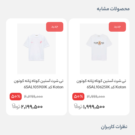
محصولات مشابه
جدید
جدید
تی شرت آستین کوتاه زنانه کوتون
تی شرت آستین کوتاه زنانه کوتون
ت
Koton کد 6SAL10625IK
Koton کد 6SAL10590IK
on
50
50
4,399,000
3,999,000
%
%
2,199,500
1,999,500
نظرات کاربران