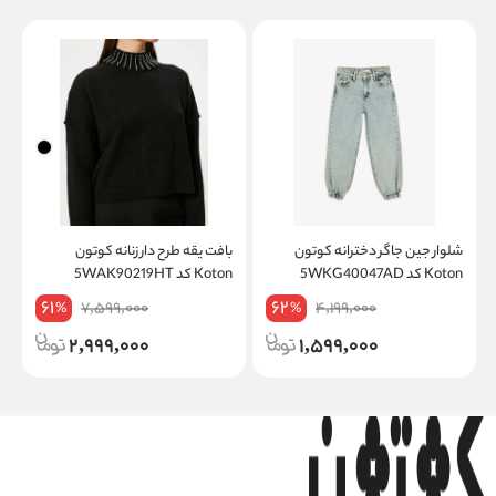
شلوار جین جاگر دخترانه کوتون
بافت یقه طرح دار زنانه کوتون
Koton کد 5WKG40047AD
Koton کد 5WAK90219HT
K
61
62
7,599,000
4,199,000
%
%
2,999,000
1,599,000