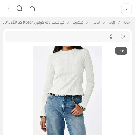
خانه
/
زنانه
/
لباس
/
تیشرت
/
تی شرت زنانه کوتون Koton کد 6WAK50152EK
1
/
3