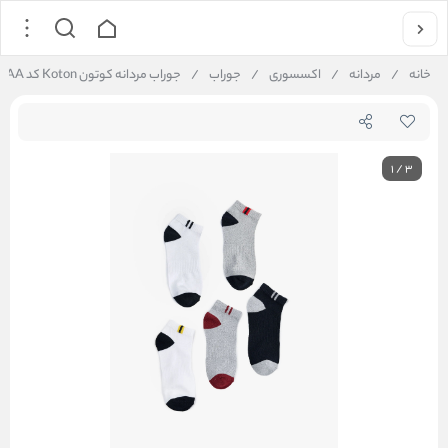
خانه
/
مردانه
/
اکسسوری
/
جوراب
/
جوراب مردانه کوتون Koton کد 6WAM80005AA
1
/
3