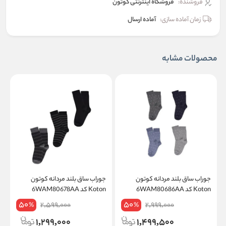
فروشنده:
فروشگاه اینترنتی کوتون
زمان آماده سازی:
آماده ارسال
محصولات مشابه
جوراب ساق بلند مردانه کوتون
جوراب ساق بلند مردانه کوتون
ج
Koton کد 6WAM80686AA
Koton کد 6WAM80678AA
on
50
50
2,599,000
2,999,000
%
%
1,299,000
1,499,500