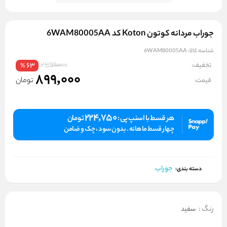
جوراب مردانه کوتون Koton کد 6WAM80005AA
شناسه کالا:
6WAM80005AA
2399000
تخفیف:
63
%
899,000
تومان
قیمت:
224,750
هر قسط با اسنپ پی :
تومان
چهار قسط ماهانه . بدون سود ، چک و ضامن
جوراب
دسته بندی:
رنگ
:
سفید