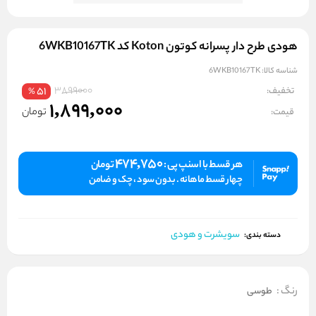
هودی طرح دار پسرانه کوتون Koton کد 6WKB10167TK
شناسه کالا:
6WKB10167TK
3899000
تخفیف:
51
%
1,899,000
تومان
قیمت:
474,750
هر قسط با اسنپ پی :
تومان
چهار قسط ماهانه . بدون سود ، چک و ضامن
سویشرت و هودی
دسته بندی:
رنگ
:
طوسی