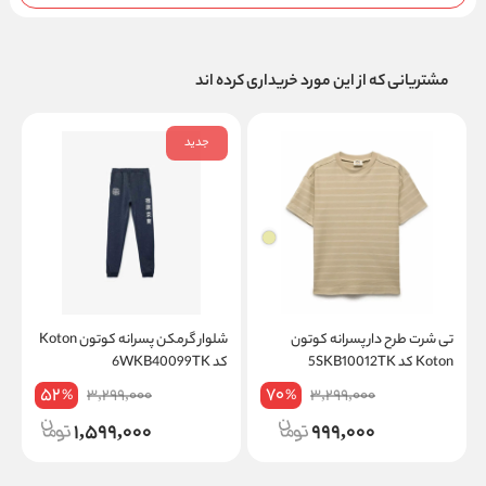
مشتریانی که از این مورد خریداری کرده اند
جدید
تی شرت طرح دار پسرانه کوتون
شلوار گرمکن پسرانه کوتون Koton
Koton کد 5SKB10012TK
کد 6WKB40099TK
کد
52
70
3,299,000
3,299,000
%
%
1,599,000
999,000