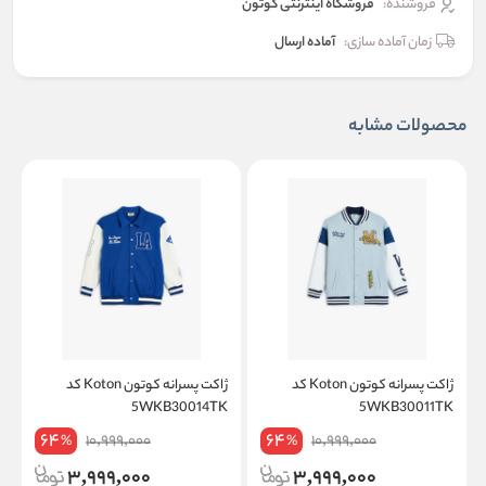
فروشنده:
فروشگاه اینترنتی کوتون
زمان آماده سازی:
آماده ارسال
محصولات مشابه
ژاکت پسرانه کوتون Koton کد
ژاکت پسرانه کوتون Koton کد
K
5WKB30014TK
5WKB30011TK
64
64
10,999,000
10,999,000
%
%
3,999,000
3,999,000