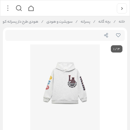
خانه
/
بچه گانه
/
پسرانه
/
سویشرت و هودی
/
هودی طرح دار پسرانه کوتون Koton کد 10167TK
1
/
3