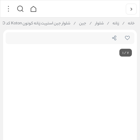
خانه
/
زنانه
/
شلوار
/
جین
/
شلوار جین استریت زنانه کوتون Koton کد 6WAL40010MD
1
/
7