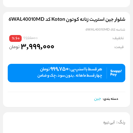
شلوار جین استریت زنانه کوتون Koton کد 6WAL40010MD
شناسه کالا:
6WAL40010MD
9999000
تخفیف:
60
%
3,999,000
تومان
قیمت:
999,750
هر قسط با اسنپ پی :
تومان
چهار قسط ماهانه . بدون سود ، چک و ضامن
جین
دسته بندی:
رنگ
:
آبی تیره