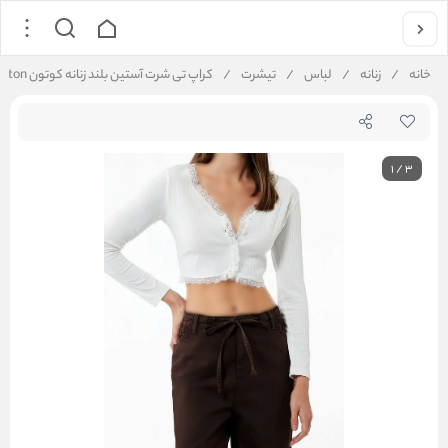
خانه
/
زنانه
/
لباس
/
تیشرت
/
کراپ تی شرت آستین بلند زنانه کوتون Koton کد 6WAL10109IK
1
/
3