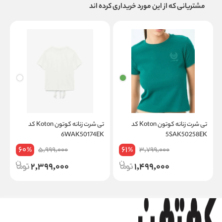
مشتریانی که از این مورد خریداری کرده اند
تی شرت زنانه کوتون Koton کد
تی شرت زنانه کوتون Koton کد
6WAK50174EK
5SAK50258EK
60
61
5,999,000
3,799,000
%
%
2,399,000
1,499,000