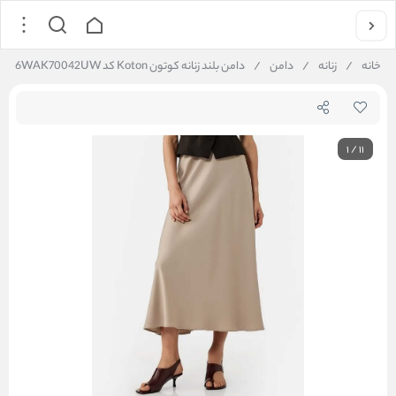
خانه
/
زنانه
/
دامن
/
دامن بلند زنانه کوتون Koton کد 6WAK70042UW
1
/
11