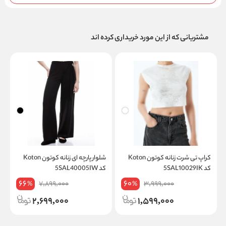
مشتریانی که از این مورد خریداری کرده اند
کراپ تی شرت زنانه کوتون Koton
شلوار پارچه ای زنانه کوتون Koton
کد 5SAL10029IK
کد 5SAL40005IW
W
66
60
7,899,000
3,999,000
%
%
2,699,000
1,599,000