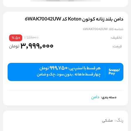
دامن بلند زنانه کوتون Koton کد 6WAK70042UW
شناسه کالا:
6WAK70042UW
7999000
تخفیف:
50
%
3,999,000
تومان
قیمت:
999,750
هر قسط با اسنپ پی :
تومان
چهار قسط ماهانه . بدون سود ، چک و ضامن
دامن
دسته بندی:
رنگ
:
مشکی