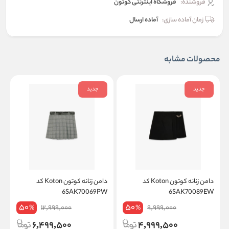
فروشنده:
فروشگاه اینترنتی کوتون
زمان آماده سازی:
آماده ارسال
محصولات مشابه
جدید
جدید
دامن زنانه کوتون Koton کد
دامن زنانه کوتون Koton کد
W
6SAK70069PW
6SAK70089EW
50
50
12,999,000
9,999,000
%
%
6,499,500
4,999,500