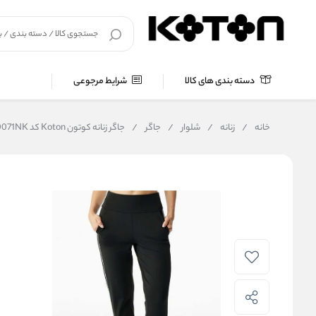
دسته بندی های کالا
شرایط مرجوعی
خانه
/
زنانه
/
شلوار
/
جاگر
/
جاگر زنانه کوتون Koton کد 6WAK40071NK