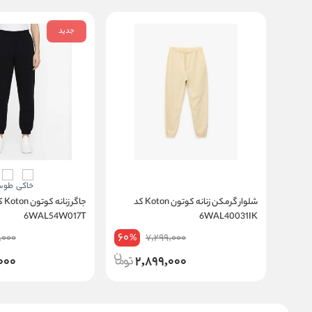
جدید
شلوار گرمکن زنانه کوتون Koton کد
جاگر زنانه
6WAL54W017T
6WAL40031IK
60
,000
7,299,000
%
000
2,899,000