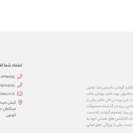
اعتماد شما اف
1-22912615
07570575
 به نام های ییلماز و گولدن تاسیس شد. اولین
انبول بود. شاید برایتان جالب
ana.co.ir
ربع مساحت داشت، شروع شد. این برند در حال حاضر یکی از
کیش، میدان 
ه این برند در گذشته محصولات
میکامال، ط
 این برند تصمیم گرفتند که دست
کوتون
ر تولید کالکشن های فصلی خود به
 به ایران و ۳۴ کشور دیگر تبدیل شده‌ است. یکی از ویژگی های اصلی