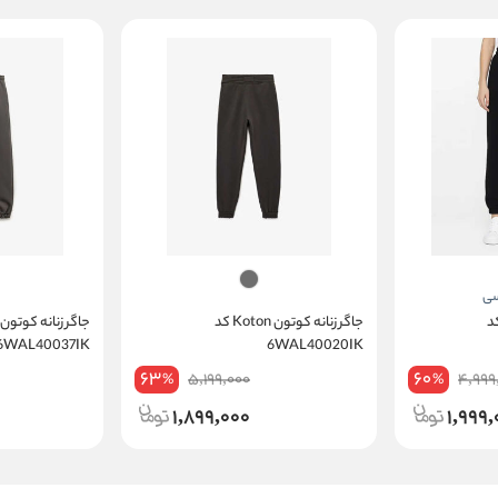
 کوتون Koton کد
جاگر زنانه کوتون Koton کد
6WAL40037IK
6WAL40020IK
63
60
5,199,000
4,999
%
%
1,899,000
1,999,