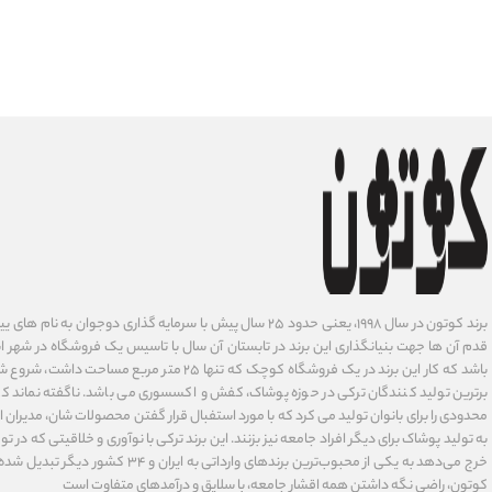
برند کوتون در سال ۱۹۹۸، یعنی حدود ۲۵ سال پیش با سرمایه گذاری دوجوان
قدم آن ها جهت بنیانگذاری این برند در تابستان آن سال با تاسیس یک فروشگاه در شهر است
باشد که کار این برند در یک فروشگاه کوچک که تنها ۲۵ متر م
برترین تولید کنندگان ترکی در حوزه پوشاک، کفش و اکسسوری می باشد. ناگفته نماند ک
محدودی را برای بانوان تولید می کرد که با مورد استفبال قرار گفتن محصولات شان، مدیران
به تولید پوشاک برای دیگر افراد جامعه نیز بزنند. این برند ترکی با نوآوری ‌و خلاقیتی که د
خرج می‌دهد به یکی از محبوب‌ترین برندهای وارداتی
کوتون، راضی نگه داشتن همه اقشار جامعه، با سلایق و درآمدهای متفاوت است