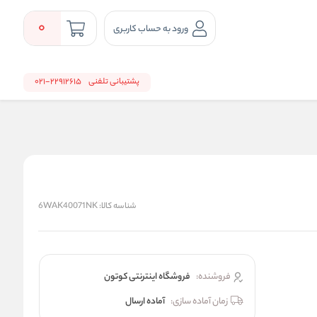
0
ورود به حساب کاربری
پشتیبانی تلفنی
22912615-021
شناسه کالا:
6WAK40071NK
فروشنده:
فروشگاه اینترنتی کوتون
زمان آماده سازی:
آماده ارسال