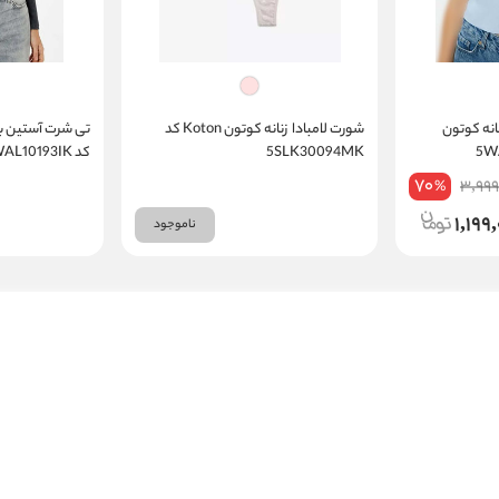
انه کوتون
شورت لامبادا زنانه کوتون Koton کد
5SLK30094MK
کد 6WAL10193IK
70
3,999
%
1,199
ناموجود