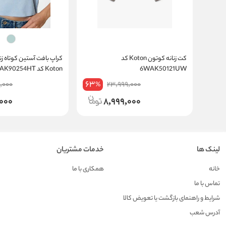
کت زنانه کوتون Koton کد
کراپ بافت آستین کوتاه زن
6WAK50121UW
Koton کد 5WAK90254HT
63
,000
23,999,000
%
,000
8,999,000
لینک ها
خدمات مشتریان
خانه
همکاری با ما
تماس با ما
شرایط و راهنمای بازگشت یا تعویض کالا
آدرس شعب