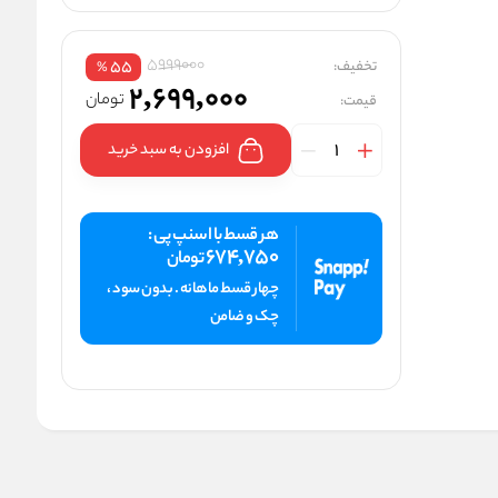
5999000
تخفیف:
55
%
2,699,000
تومان
قیمت:
افزودن به سبد خرید
هر قسط با اسنپ پی :
674,750
تومان
چهار قسط ماهانه . بدون سود ،
چک و ضامن