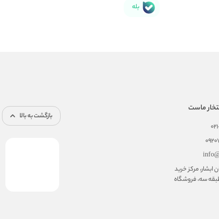
بله
تخار ماست
بازگشت به بالا
02
092
info@
ابشار، مرکز خرید
بقه سه، فروشگاه