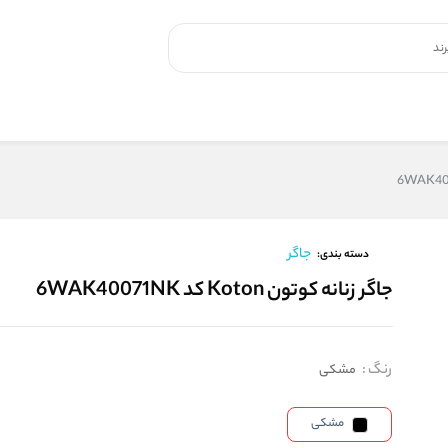
جاگر
دسته بندی:
جاگر زنانه کوتون Koton کد 6WAK40071NK
رنگ
:
مشکی
مشکی