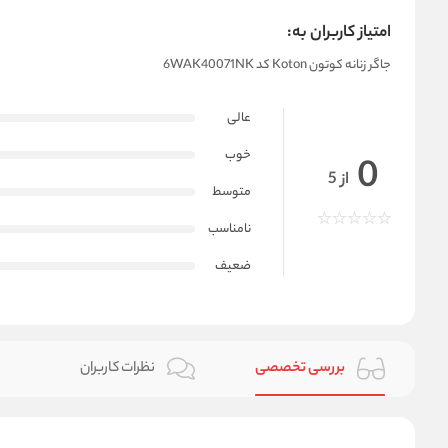
امتیاز کاربران به:
جاگر زنانه کوتون Koton کد 6WAK40071NK
عالی
خوب
0
از 5
متوسط
نامناسب
ضعیف
بررسی تخصصی
نظرات کاربران