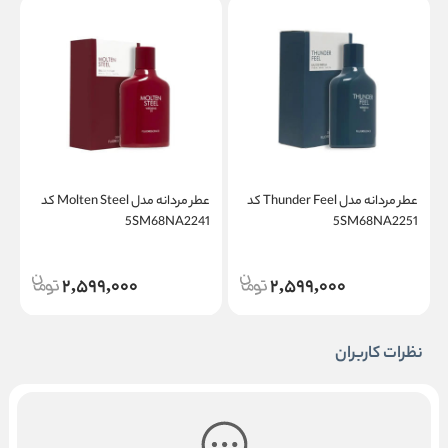
عطر مردانه مدل Thunder Feel کد
عطر مردانه مدل Molten Steel کد
1
5SM68NA2241
5SM68NA2251
2,599,000
2,599,000
نظرات کاربران