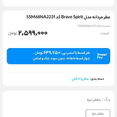
عطر مردانه مدل Brave Spirit کد 5SM68NA2231
شناسه کالا:
5SM68NA2231
2,599,000
تومان
قیمت:
649,750
هر قسط با اسنپ پی :
تومان
چهار قسط ماهانه . بدون سود ، چک و ضامن
عطر و ادکلن
دسته بندی:
رنگ
:
بنفش تیره
بنفش تیره