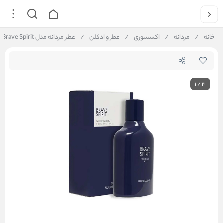
خانه
/
مردانه
/
اکسسوری
/
عطر و ادکلن
/
عطر مردانه مدل Brave Spirit کد 5SM68NA2231
1
/
3