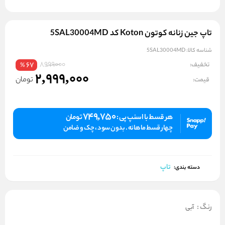
تاپ جین زنانه کوتون Koton کد 5SAL30004MD
شناسه کالا:
5SAL30004MD
8999000
تخفیف:
67
%
2,999,000
تومان
قیمت:
749,750
هر قسط با اسنپ پی :
تومان
چهار قسط ماهانه . بدون سود ، چک و ضامن
تاپ
دسته بندی:
رنگ
:
آبی