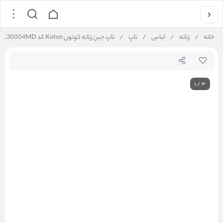
خانه
/
زنانه
/
لباس
/
تاپ
/
تاپ جین زنانه کوتون Koton کد 5SAL30004MD
1
/
3