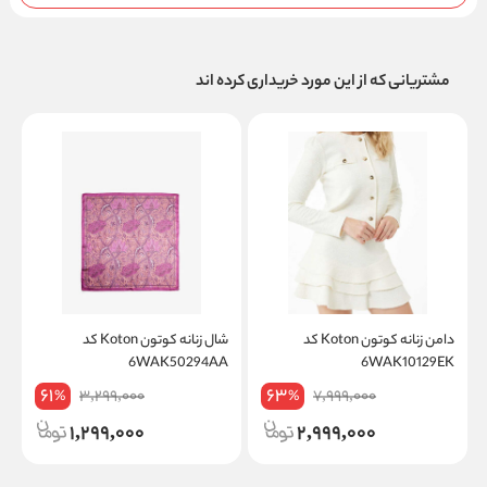
مشتریانی که از این مورد خریداری کرده اند
دامن زنانه کوتون Koton کد
شال زنانه کوتون Koton کد
A
6WAK50294AA
6WAK10129EK
61
63
3,299,000
7,999,000
%
%
1,299,000
2,999,000